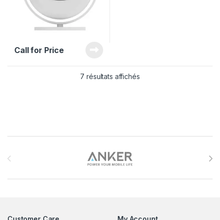
Call for Price
7 résultats affichés
Brands Carousel
Customer Care
My Account