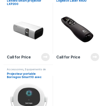
Lenovo smart projector
Logitech Laser R400
LXP200
Call for Price
Call for Price
Accessoires
,
Equipements de
PC
,
Projecteurs
Projecteur portable
Borregoo Smart10 avec
rotation à 360°