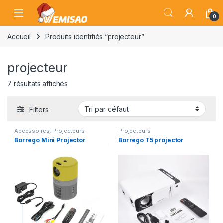
Skip to navigation
Skip to content
Open
0
Accueil
Produits identifiés “projecteur”
projecteur
7 résultats affichés
Filters
Accessoires
,
Projecteurs
Projecteurs
Borrego Mini Projector
Borrego T5 projector