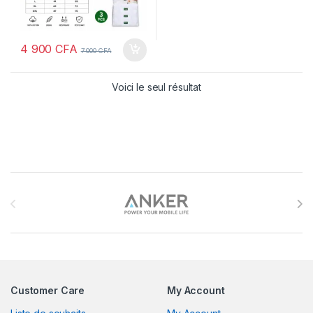
4 900
CFA
7 000
CFA
Voici le seul résultat
Brands Carousel
Customer Care
My Account