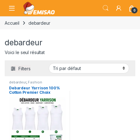
Skip to navigation
Skip to content
Open
0
Accueil
debardeur
debardeur
Voici le seul résultat
Filters
debardeur
,
Fashion
Debardeur Yarrison 100%
Cotton Premier Choix