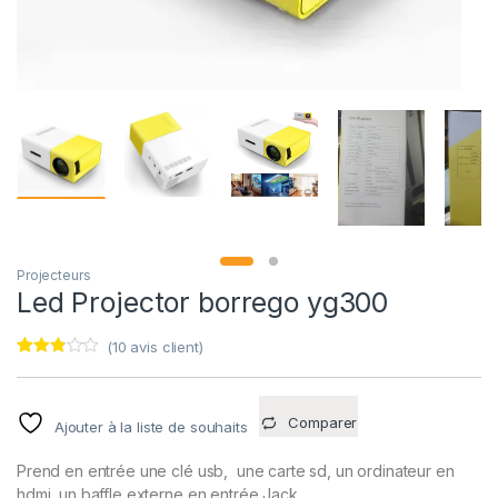
Projecteurs
Led Projector borrego yg300
(
10
avis client)
Noté
10
2.80
sur 5
basé
Comparer
Ajouter à la liste de souhaits
sur
notatio
ns
Prend en entrée une clé usb, une carte sd, un ordinateur en
client
hdmi, un baffle externe en entrée Jack.