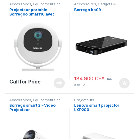
Accessoires
,
Equipements de
Accessoires
,
Gadgets &
PC
,
Projecteurs
Accessoires
,
Haut de gamme
,
Projecteur portable
Borrego bp09
Projecteurs
Borregoo Smart10 avec
rotation à 360°
184 900
CFA
195
Call for Price
000
CFA
Accessoires
,
Equipements de
Projecteurs
PC
,
Gadgets & Accessoires
,
Borrego smart 2 – Video
Lenovo smart projector
Projecteurs
Projecteur
LXP200