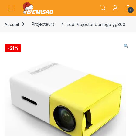
Skip to navigation
Skip to content
Open
0
Accueil
Projecteurs
Led Projector borrego yg300
-
21%