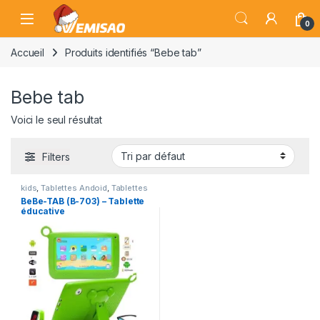
Skip to navigation
Skip to content
Open
0
Accueil
Produits identifiés “Bebe tab”
Bebe tab
Voici le seul résultat
Filters
kids
,
Tablettes Andoid
,
Tablettes
pour Enfant
BeBe-TAB (B-703) – Tablette
éducative