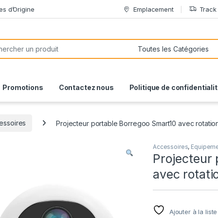
es d’Origine
Emplacement
Track
or:
Promotions
Contactez nous
Politique de confidentiali
essoires
Projecteur portable Borregoo Smart10 avec rotatio
Accessoires
,
Equipeme
Projecteur
avec rotati
Ajouter à la list