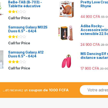
BeBe-TAB (B-703) -
Pretty Love Craz
Tablette éducative
Rhyne
44 900
CFA
55 
Note
Call for Price
2.31
sur
Adiba Rocky –
Samsung Galaxy M02S
5
Accessoire int
Duos 6.5" - 64/4
extensible 22.
Note
Call for Price
24 900
CFA
28 
2.41
sur
Samsung Galaxy A12
5
MS Dancing Elf s
Duos 6.5" - 64/4
distance sauta
Note
17 900
CFA
Call for Price
20 0
2.78
sur 5
E
...et recevez un
coupon de 1000 FCFA
m
a
i
l