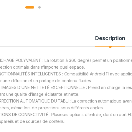
Description
ICHAGE POLYVALENT : La rotation à 360 degrés permet un positionnem
jection optimale dans n’importe quel espace.
CTIONNALITÉS INTELLIGENTES : Compatibilité Android 11 avec applicat
r une diffusion et un partage de contenu fluides
 IMAGES D’UNE NETTETÉ EXCEPTIONNELLE : Prend en charge la résol
ant une qualité d’image éclatante et nette.
RECTION AUTOMATIQUE DU TABLI : La correction automatique avancé
gnées, même lors de projections sous différents angles.
IONS DE CONNECTIVITÉ : Plusieurs options d’entrée, dont un port H
ppareils et de sources de contenu.