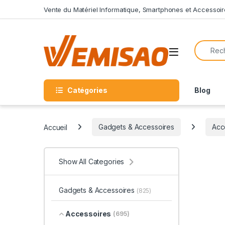
Skip to navigation
Skip to content
Vente du Matériel Informatique, Smartphones et Accessoir
Search f
Open
Catégories
Blog
Accueil
Gadgets & Accessoires
Acc
Show All Categories
Gadgets & Accessoires
(825)
Accessoires
(695)