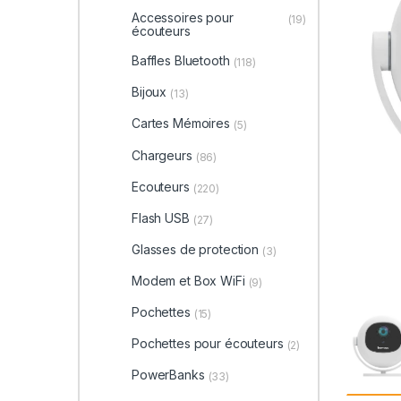
Accessoires pour
(19)
écouteurs
Baffles Bluetooth
(118)
Bijoux
(13)
Cartes Mémoires
(5)
Chargeurs
(86)
Ecouteurs
(220)
Flash USB
(27)
Glasses de protection
(3)
Modem et Box WiFi
(9)
Pochettes
(15)
Pochettes pour écouteurs
(2)
PowerBanks
(33)