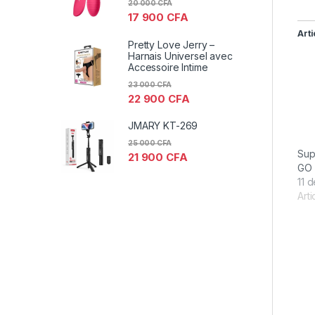
20 000
CFA
17 900
CFA
Arti
Pretty Love Jerry –
Harnais Universel avec
Accessoire Intime
23 000
CFA
22 900
CFA
JMARY KT-269
25 000
CFA
Sup
21 900
CFA
GO 
11 
Arti