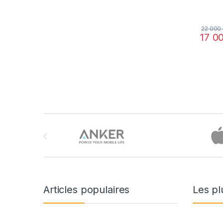
22 000
17 0
Brands Carousel
Articles populaires
Les pl