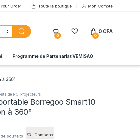
 Your Order
Toute la boutique
Mon Compte
0
CFA
0
0
té
Programme de Partenariat VEMISAO
n à 360°
nts de PC
,
Projecteurs
 portable Borregoo Smart10
on à 360°
Comparer
e de souhaits