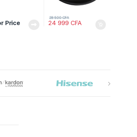
28 500
CFA
or Price
24 999
CFA