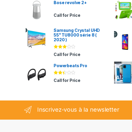
Bose revolve 2+
Call for Price
Samsung Crystal UHD
55" TU8000 série 8 (
2020 )
Note
Call for Price
2.94
sur 5
Powerbeats Pro
Note
Call for Price
2.35
sur
5
Inscrivez-vous à la newsletter