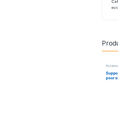
Cat
ecr
Produ
Access
Suppor
pour 
tablet
STEN