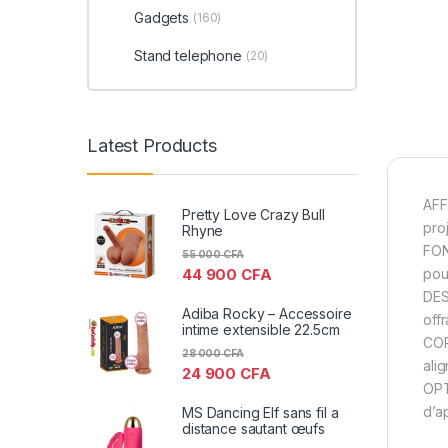
Gadgets
(160)
Stand telephone
(20)
Latest Products
AFF
Pretty Love Crazy Bull
pro
Rhyne
FON
55 000
CFA
pou
44 900
CFA
DES
Adiba Rocky – Accessoire
offr
intime extensible 22.5cm
COR
28 000
CFA
ali
24 900
CFA
OPT
d’a
MS Dancing Elf sans fil a
distance sautant œufs