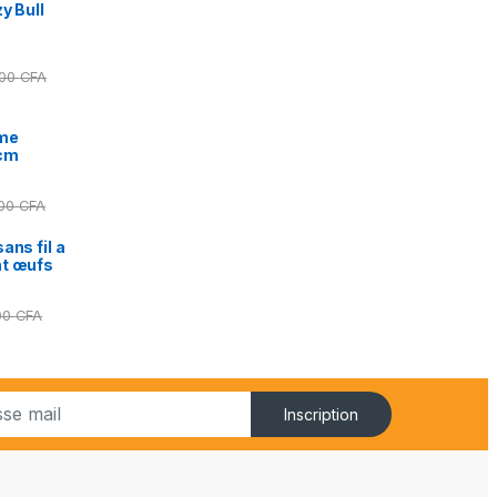
y Bull
000
CFA
ime
5cm
000
CFA
ans fil a
nt œufs
00
CFA
Inscription