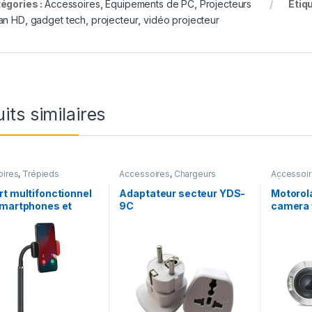
égories :
Accessoires
,
Equipements de PC
,
Projecteurs
Étiq
an HD
,
gadget tech
,
projecteur
,
vidéo projecteur
its similaires
oires
,
Trépieds
Accessoires
,
Chargeurs
Accessoi
Véhicule
t multifonctionnel
Adaptateur secteur YDS-
Motorol
smartphones et
9C
camera f
tes – VOCAL
TS