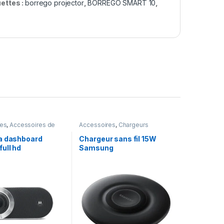
uettes :
borrego projector
,
BORREGO SMART 10
,
res
,
Accessoires de
Accessoires
,
Chargeurs
a dashboard
Chargeur sans fil 15W
ull hd
Samsung