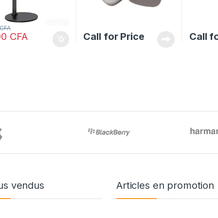
CFA
00
CFA
Call for Price
Call f
us vendus
Articles en promotion