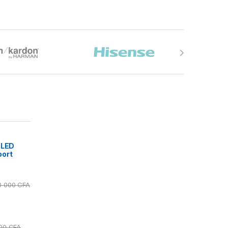
 LED
port
0 000
CFA
000
CFA