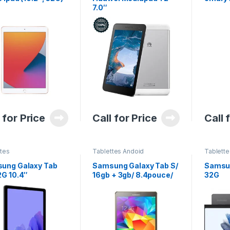
Laptops
7.0″
MacBoo
Bureau
,
Android
Stand t
PC
,
Tabl
Andoid
,
Tablette
Télépho
 for Price
Call for Price
Call 
ttes
Tablettes Andoid
Tablette
ung Galaxy Tab
Samsung Galaxy Tab S/
Samsun
2G 10.4″
16gb + 3gb/ 8.4pouce/
32G
1SIM 4G LTE