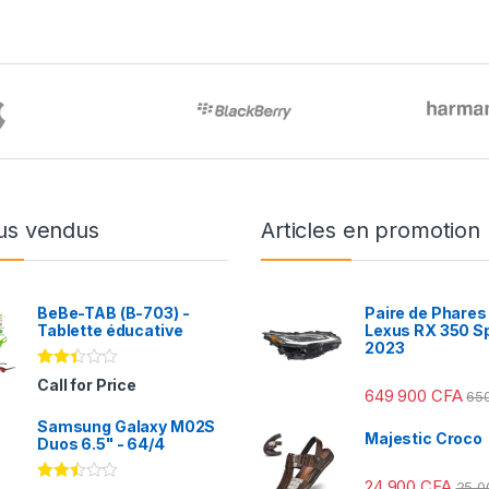
us vendus
Articles en promotion
BeBe-TAB (B-703) -
Paire de Phares
Tablette éducative
Lexus RX 350 S
2023
Note
Call for Price
649 900
CFA
2.31
65
sur
Samsung Galaxy M02S
5
Majestic Croco
Duos 6.5" - 64/4
24 900
CFA
25 