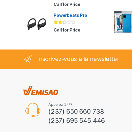
Note
Call for Price
2.94
sur 5
Powerbeats Pro
Note
Call for Price
2.35
sur
5
Inscrivez-vous à la newsletter
Appelez 24/7
(237) 650 660 738
(237) 695 545 446