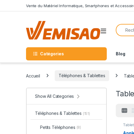
Skip to navigation
Skip to content
Vente du Matériel Informatique, Smartphones et Accessoir
Search f
Open
Catégories
Blog
Accueil
Téléphones & Tablettes
Table
Table
Show All Categories
Téléphones & Tablettes
(151)
Table
Petits Téléphones
(8)
Apple