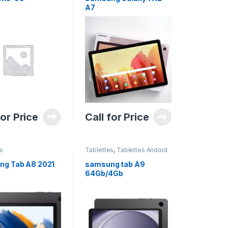
 & Computers
,
A7
ks
,
Matériels de
Smartphones
,
Smartphones Apple
,
elephone
,
Tablette
ettes
,
Tablettes
Tablettes Apple
,
s pour Enfant
,
nes & Tablettes
for Price
Call for Price
s
Tablettes
,
Tablettes Andoid
g Tab A8 2021
samsung tab A9
64Gb/4Gb