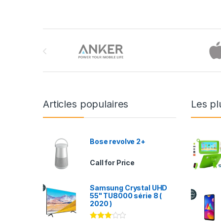
Brands Carousel
Articles populaires
Les pl
Bose revolve 2+
Call for Price
Samsung Crystal UHD
55" TU8000 série 8 (
2020 )