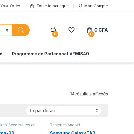
 Your Order
Toute la boutique
Mon Compte
0
CFA
0
0
té
Programme de Partenariat VEMISAO
14 résultats affichés
ires
,
Accessoires de
Tablettes Andoid
gets
,
Gadgets &
ires
,
Laptops
,
 ms-99
Samsung Galaxy TAB