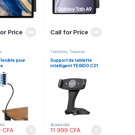
for Price
Call for Price
s
Tablettes
,
Trépieds
lexible pour
Support de tablette
te
intelligent YESIDO C21
FA
15 000
CFA
9
CFA
11 999
CFA