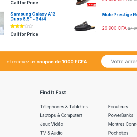
Note
Call for Price
2.41
sur
Samsung Galaxy A12
5
Mule Prestige R
Duos 6.5" - 64/4
26 900
CFA
27 
Note
Call for Price
2.78
sur 5
E
...et recevez un
coupon de 1000 FCFA
m
a
i
l
*
Find It Fast
Téléphones & Tablettes
Ecouteurs
Laptops & Computers
PowerBanks
Jeux Vidéo
Montres Conn
TV & Audio
Pochettes