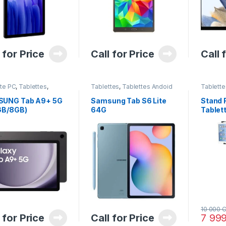
 for Price
Call for Price
Call 
tte PC
,
Tablettes
,
Tablettes
,
Tablettes Andoid
Tablette
ttes Andoid
,
hones & Tablettes
UNG Tab A9+ 5G
Samsung Tab S6 Lite
Stand F
GB/8GB)
64G
Tablet
10 000
C
 for Price
Call for Price
7 99