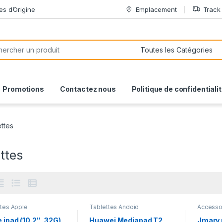
es d’Origine
Emplacement
Track
or:
Promotions
Contactez nous
Politique de confidentiali
ttes
ttes
ttes Apple
Tablettes Andoid
Accesso
PC
,
Gad
Accesso
 ipad (10.2″, 32G)
Huawei Mediapad T2
Jmary