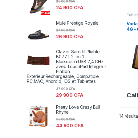
25 000
CFA
24 900
CFA
Table
Mule Prestige Royale
Voda
4G – 
27 000
CFA
26 900
CFA
Clavier Sans fil Pliable
B077T 2-en-1
Bluetooth+USB 2,4 GHz
avec TouchPad Integre -
Finition
Exterieur,Rechargeable, Compatible
PC,MAC, Android, IOS et Tablettes
37 000
CFA
Call
29 900
CFA
Pretty Love Crazy Bull
Rhyne
14 résulta
55 000
CFA
44 900
CFA