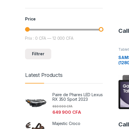
Price
Call
Prix :
0 CFA
—
12 000 CFA
Prix min
Prix max
Table
Table
Filtrer
Télép
SAMS
(128
Latest Products
Paire de Phares LED Lexus
RX 350 Sport 2023
650 000
CFA
649 900
CFA
Majestic Croco
Call