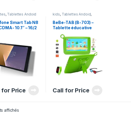
ttes
,
Tablettes Andoid
kids
,
Tablettes Andoid
,
Tablettes pour Enfant
fone Smart Tab N8
BeBe-TAB (B-703) –
CDMA- 10.1″ – 16/2
Tablette éducative
 for Price
Call for Price
ts affichés