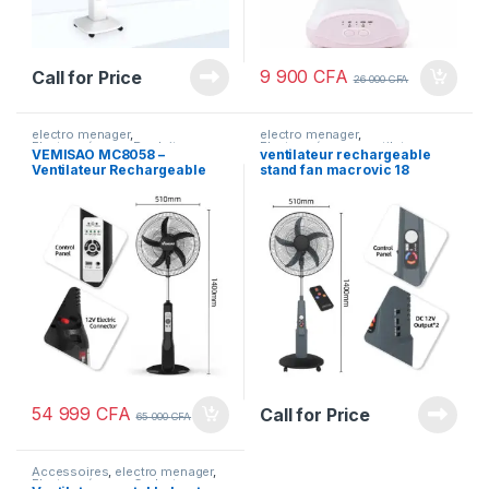
9 900
CFA
Call for Price
26 000
CFA
electro menager
,
electro menager
,
Electroménager
,
Produits
Electroménager
,
ventilateur
VEMISAO MC8058 –
ventilateur rechargeable
VEMISAO
,
ventilateur
rechargeable
Ventilateur Rechargeable
stand fan macrovic 18
rechargeable
18Pouce
pouces silencieux MC100
54 999
CFA
Call for Price
65 000
CFA
Accessoires
,
electro menager
,
Electroménager
,
Gadgets
,