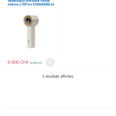
Ventilateur portable haute
Gadgets & Accessoires
,
vitesse | Offres STANDARD et
Matériels de Bureau
,
ventilateur
rechargeable
VIP
9 900
CFA
15 000
CFA
5 résultats affichés
Brands Carousel