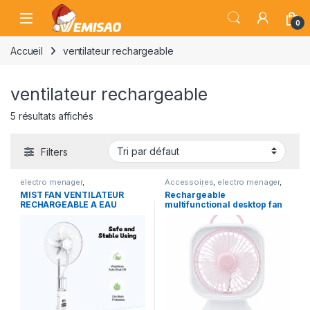
Skip to navigation
Skip to content
Open
0
Accueil
ventilateur rechargeable
ventilateur rechargeable
5 résultats affichés
Filters
electro menager
,
Accessoires
,
electro menager
,
Electroménager
,
ventilateur
Electroménager
,
ventilateur
MIST FAN VENTILATEUR
Rechargeable
rechargeable
rechargeable
RECHARGEABLE A EAU
multifunctional desktop fan