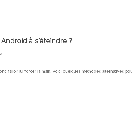
ndroid à s’éteindre ?
ao
nc falloir lui forcer la main. Voici quelques méthodes alternatives po