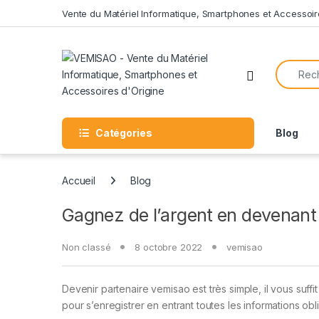
Skip to navigation
Skip to content
Vente du Matériel Informatique, Smartphones et Accessoir
Search f
Open
Catégories
Blog
Accueil
Blog
Gagnez de l’argent en devenan
Non classé
8 octobre 2022
vemisao
Devenir partenaire vemisao est très simple, il vous suffit
pour s’enregistrer en entrant toutes les informations obl