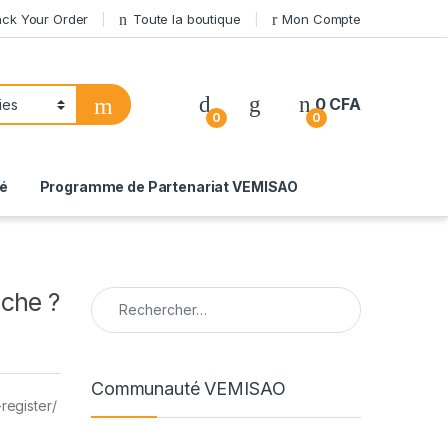
ack Your Order
Toute la boutique
Mon Compte
0
CFA
0
0
té
Programme de Partenariat VEMISAO
Rechercher :
che ?
Communauté VEMISAO
-register/