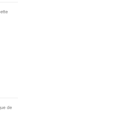
cette
que de