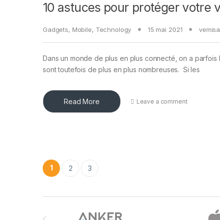
10 astuces pour protéger votre v
Gadgets
,
Mobile
,
Technology
15 mai 2021
vemis
Dans un monde de plus en plus connecté, on a parfois 
sont toutefois de plus en plus nombreuses. Si les
Read More
Leave a comment
Pagination des publications
1
2
3
Brands Carousel