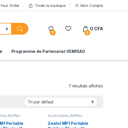
 Your Order
Toute la boutique
Mon Compte
0
CFA
0
0
té
Programme de Partenariat VEMISAO
7 résultats affichés
ires
,
Baffles
Accessoires
,
Baffles
h
,
Gadgets &
Bluetooth
,
Gadgets &
ires
Accessoires
 M1 Portable
Zealot MP1 Portable