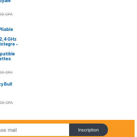
oyale
000
CFA
Pliable
2,4 GHz
ntegre -
patible
ettes
000
CFA
y Bull
000
CFA
Inscription