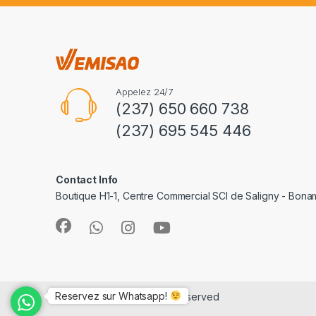
Appelez 24/7
(237) 650 660 738
(237) 695 545 446
Contact Info
Boutique H1-1, Centre Commercial SCI de Saligny - Bon
Reservez sur Whatsapp!
©
e-Vemisao
- All Rights Reserved