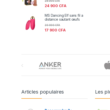
28 000
CFA
24 900
CFA
MS Dancing Elf sans fil a
distance sautant œufs
20 000
CFA
17 900
CFA
Brands Carousel
Articles populaires
Les pl