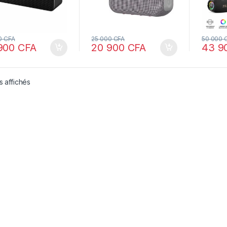
0
CFA
25 000
CFA
50 000
900
CFA
20 900
CFA
43 9
s affichés