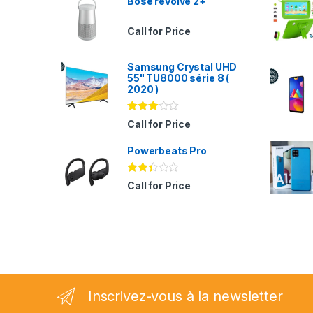
Bose revolve 2+
Call for Price
Samsung Crystal UHD
55" TU8000 série 8 (
2020 )
Note
Call for Price
2.94
sur 5
Powerbeats Pro
Note
Call for Price
2.35
sur
5
Inscrivez-vous à la newsletter