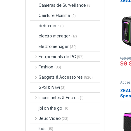
ZEAL
Cameras de Surveillance
(9)
Watt
2400
Ceinture Homme
(2)
sans 
avec
debardeur
(1)
basse
40 h
electro menager
(12)
égali
appa
Electroménager
(30)
pour 
fêtes
Equipements de PC
(57)
120 0
99 
Fashion
(86)
Gadgets & Accessoires
(826)
Acces
Bluet
GPS & Navi
(3)
Acces
ZEAL
Spea
Imprimantes & Encres
(1)
Subw
Speak
jbl on the go
(10)
300
Jeux Vidéo
(23)
kids
(15)