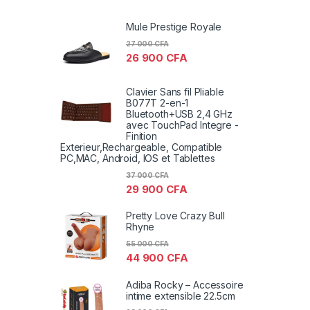
Mule Prestige Royale
27 000
CFA
26 900
CFA
Clavier Sans fil Pliable
B077T 2-en-1
Bluetooth+USB 2,4 GHz
avec TouchPad Integre -
Finition
Exterieur,Rechargeable, Compatible
PC,MAC, Android, IOS et Tablettes
37 000
CFA
29 900
CFA
Pretty Love Crazy Bull
Rhyne
55 000
CFA
44 900
CFA
Adiba Rocky – Accessoire
intime extensible 22.5cm