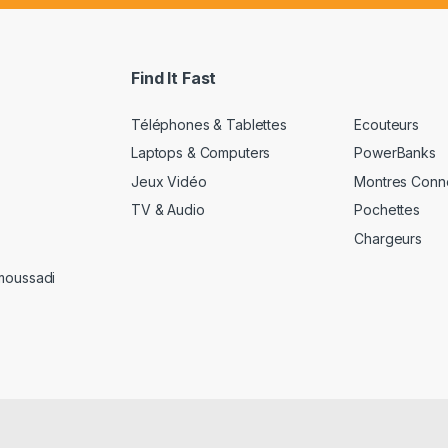
a
i
l
*
Find It Fast
Téléphones & Tablettes
Ecouteurs
Laptops & Computers
PowerBanks
Jeux Vidéo
Montres Conn
TV & Audio
Pochettes
Chargeurs
amoussadi