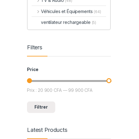
TV & Audio
(48)
Véhicules et Équipements
(64)
ventilateur rechargeable
(5)
Filters
Price
Prix :
20 900 CFA
—
99 900 CFA
Prix min
Prix max
Filtrer
Latest Products