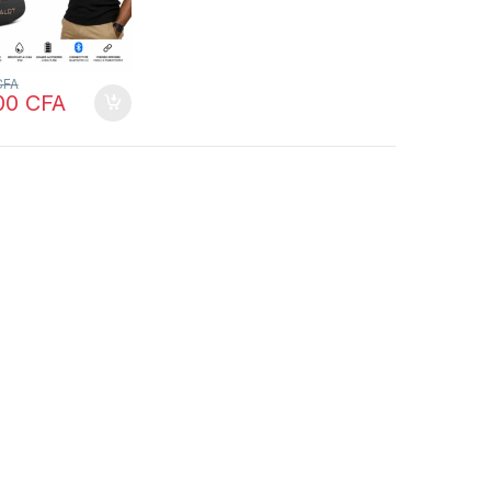
CFA
00
CFA