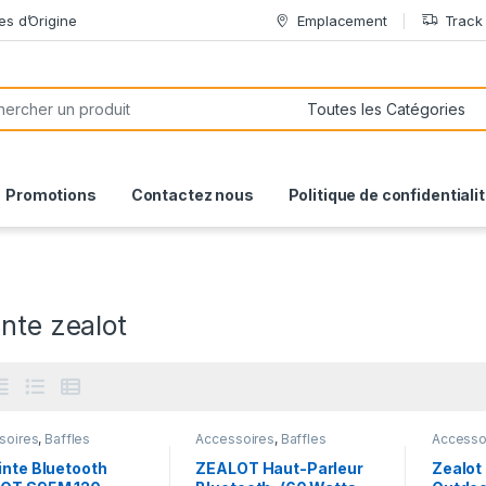
es d’Origine
Emplacement
Track
or:
Promotions
Contactez nous
Politique de confidentiali
nte zealot
soires
,
Baffles
Accessoires
,
Baffles
Accesso
ooth
,
Gadgets &
Bluetooth
Bluetoot
soires
Accesso
inte Bluetooth
ZEALOT Haut-Parleur
Zealot