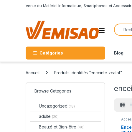
Skip to navigation
Skip to content
Vente du Matériel Informatique, Smartphones et Accessoir
Search f
Open
Catégories
Blog
Accueil
Produits identifiés “enceinte zealot”
encei
Browse Categories
Uncategorized
(18)
adulte
(20)
Acces
Bluet
Acces
Beauté et Bien-être
Ence
(40)