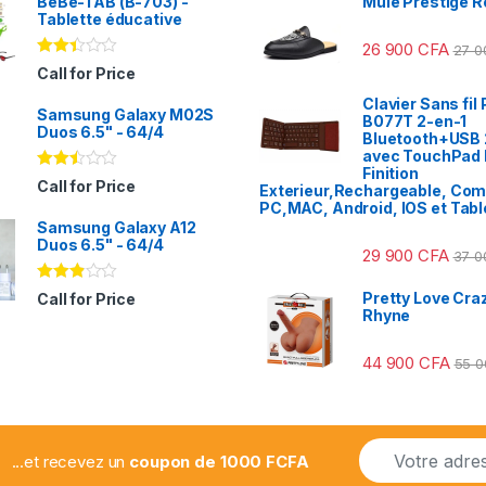
BeBe-TAB (B-703) -
Mule Prestige R
Tablette éducative
26 900
CFA
27 
Note
Call for Price
2.31
sur
Clavier Sans fil 
Samsung Galaxy M02S
5
B077T 2-en-1
Duos 6.5" - 64/4
Bluetooth+USB 
avec TouchPad I
Finition
Note
Call for Price
Exterieur,Rechargeable, Com
2.41
PC,MAC, Android, IOS et Tabl
sur
Samsung Galaxy A12
5
Duos 6.5" - 64/4
29 900
CFA
37 
Note
Pretty Love Craz
Call for Price
2.78
Rhyne
sur 5
44 900
CFA
55 
E
...et recevez un
coupon de 1000 FCFA
m