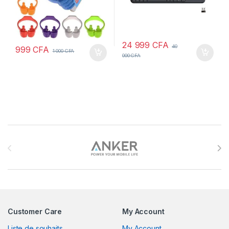
24 999
CFA
40
999
CFA
1 000
CFA
000
CFA
Brands Carousel
Customer Care
My Account
Liste de souhaits
My Account