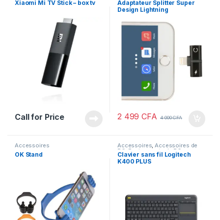
Xiaomi Mi TV Stick – box tv
Adaptateur Splitter Super
Design Lightning
2 499
CFA
Call for Price
4 000
CFA
Accessoires
Accessoires
,
Accessoires de
PC
,
Equipements de PC
OK Stand
Clavier sans fil Logitech
K400 PLUS