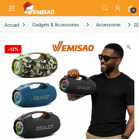
Skip to navigation
Skip to content
Open
0
Accueil
Gadgets & Accessoires
Accessoires
ZE
-
12%