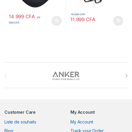
15 000
CFA
14 999
CFA
22
11 999
CFA
000
CFA
Brands Carousel
Customer Care
My Account
Liste de souhaits
My Account
Blog
Track your Order