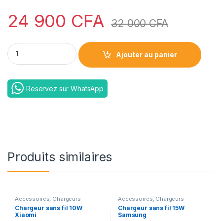
24 900
CFA
32 000
CFA
ZEALOT S72 Bluetooth Speaker 20W Subwoofer Portable Spea
Ajouter au panier
Reservez sur WhatsApp
Produits similaires
Accessoires
,
Chargeurs
Accessoires
,
Chargeurs
Chargeur sans fil 10W
Chargeur sans fil 15W
Xiaomi
Samsung