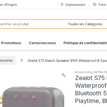
es d’Origine
Emplacement
Track
or:
Promotions
Contactez nous
Politique de confidentiali
essoires
Zealot S75 Beach Speaker IPX6 Waterproof & Sandp
Accessoires
,
Baffles B
Zealot S75
Waterproof
Bluetooth 
Playtime, B