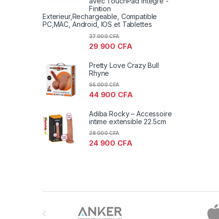
avec TouchPad Integre -
Finition
Exterieur,Rechargeable, Compatible
PC,MAC, Android, IOS et Tablettes
37 000
CFA
29 900
CFA
Pretty Love Crazy Bull
Rhyne
55 000
CFA
44 900
CFA
Adiba Rocky – Accessoire
intime extensible 22.5cm
28 000
CFA
24 900
CFA
Brands Carousel