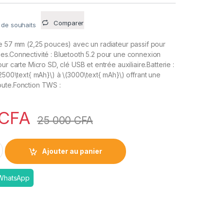
Comparer
e de souhaits
e 57 mm (2,25 pouces) avec un radiateur passif pour
es.Connectivité : Bluetooth 5.2 pour une connexion
ur carte Micro SD, clé USB et entrée auxiliaire.Batterie :
(2500\text{ mAh}\) à \(3000\text{ mAh}\) offrant une
ute.Fonction TWS :
CFA
25 000
CFA
peaker IPX6 Waterproof & Sandproof Portable Bluetooth 5.2 Sp
Ajouter au panier
 WhatsApp