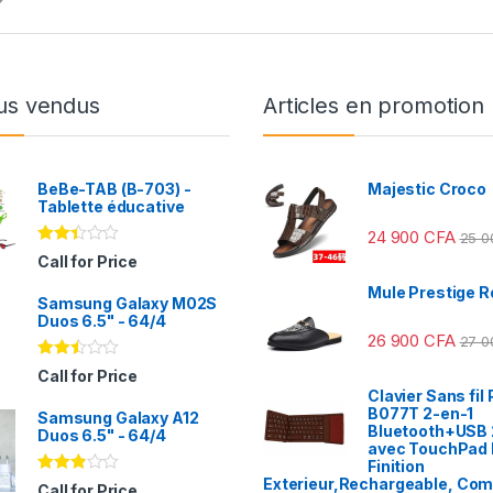
us vendus
Articles en promotion
BeBe-TAB (B-703) -
Majestic Croco
Tablette éducative
24 900
CFA
25 
Note
Call for Price
2.31
sur
Mule Prestige R
Samsung Galaxy M02S
5
Duos 6.5" - 64/4
26 900
CFA
27 
Note
Call for Price
2.41
Clavier Sans fil 
sur
B077T 2-en-1
Samsung Galaxy A12
5
Bluetooth+USB 
Duos 6.5" - 64/4
avec TouchPad I
Finition
Exterieur,Rechargeable, Com
Note
Call for Price