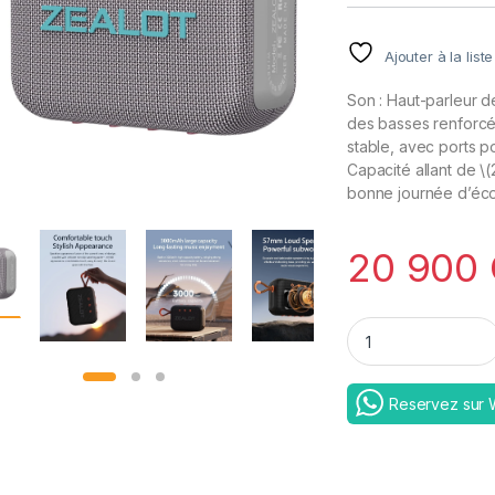
Ajouter à la list
Son : Haut-parleur d
des basses renforcé
stable, avec ports po
Capacité allant de \
bonne journée d’éco
20 900
Zealot S75 Beach S
Reservez sur