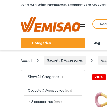
Skip to navigation
Skip to content
Vente du Matériel Informatique, Smartphones et Accessoir
Search f
Open
Catégories
Blog
Accueil
Gadgets & Accessoires
Acc
Show All Categories
-
16%
Gadgets & Accessoires
(826)
Accessoires
(696)