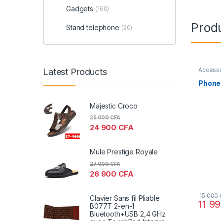
Gadgets
(160)
Produ
Stand telephone
(20)
Access
Latest Products
Phone 
Majestic Croco
25 000
CFA
24 900
CFA
Mule Prestige Royale
27 000
CFA
26 900
CFA
15 000
Clavier Sans fil Pliable
11 9
B077T 2-en-1
Bluetooth+USB 2,4 GHz