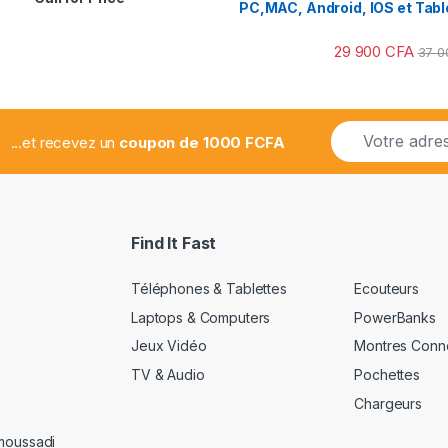
2.78
PC,MAC, Android, IOS et Tabl
sur 5
29 900
CFA
37 
E
...et recevez un
coupon de 1000 FCFA
m
a
i
l
*
Find It Fast
Téléphones & Tablettes
Ecouteurs
Laptops & Computers
PowerBanks
Jeux Vidéo
Montres Conn
TV & Audio
Pochettes
Chargeurs
amoussadi