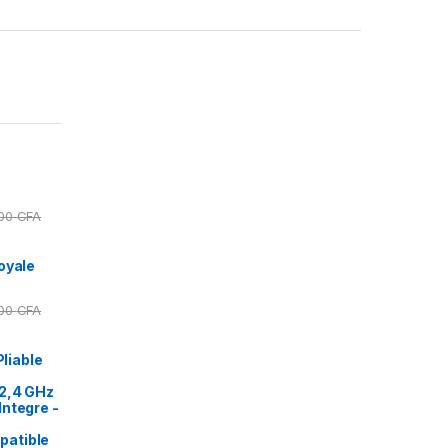
000
CFA
oyale
000
CFA
Pliable
2,4 GHz
ntegre -
patible