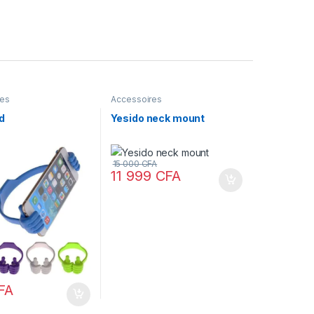
res
Accessoires
d
Yesido neck mount
15 000
CFA
11 999
CFA
FA