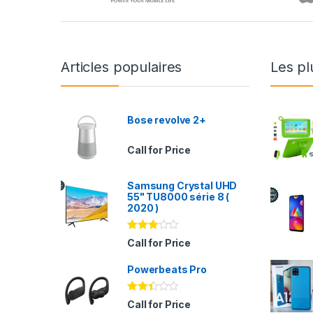
Articles populaires
Les pl
Bose revolve 2+
Call for Price
Samsung Crystal UHD
55" TU8000 série 8 (
2020 )
Note
Call for Price
2.94
sur 5
Powerbeats Pro
Note
Call for Price
2.35