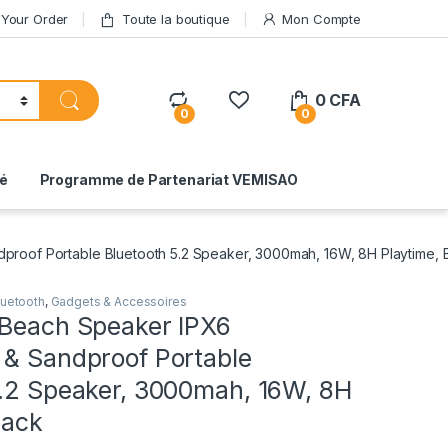
 Your Order
Toute la boutique
Mon Compte
0
CFA
0
0
té
Programme de Partenariat VEMISAO
roof Portable Bluetooth 5.2 Speaker, 3000mah, 16W, 8H Playtime, 
luetooth
,
Gadgets & Accessoires
 Beach Speaker IPX6
 & Sandproof Portable
5.2 Speaker, 3000mah, 16W, 8H
lack