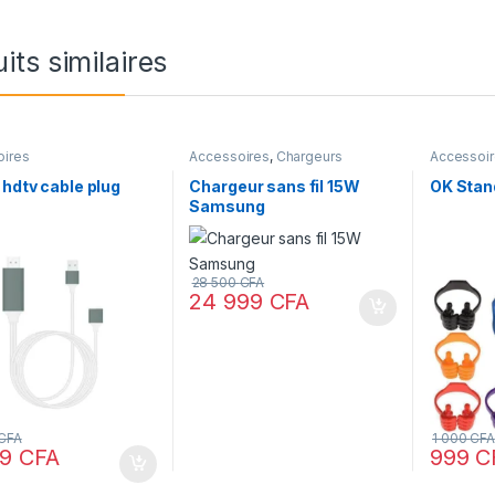
its similaires
oires
Accessoires
,
Chargeurs
Accessoi
hdtv cable plug
Chargeur sans fil 15W
OK Stan
Samsung
28 500
CFA
24 999
CFA
CFA
1 000
CFA
99
CFA
999
C