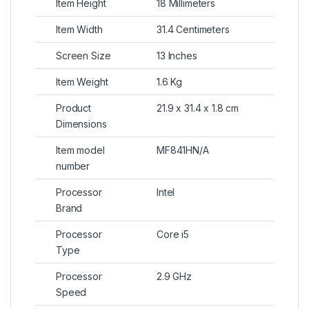
Item Height
18 Millimeters
Item Width
31.4 Centimeters
Screen Size
13 Inches
Item Weight
1.6 Kg
Product
21.9 x 31.4 x 1.8 cm
Dimensions
Item model
MF841HN/A
number
Processor
Intel
Brand
Processor
Core i5
Type
Processor
2.9 GHz
Speed