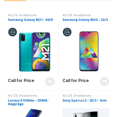
4G LTE Smartphone
4G LTE Smartphone
Samsung Galaxy M21 – 64/6
Samsung Galaxy M20 – 32/3
Call for Price
Call for Price
4G LTE Smartphone
,
4G LTE Smartphone
,
Smartphones Android
,
Smartphones Android
Lenovo K10Note – CDMA-
Sony Xperia L3 – 32/3 – 1sim
Téléphones & Tablettes
64gb/4gb