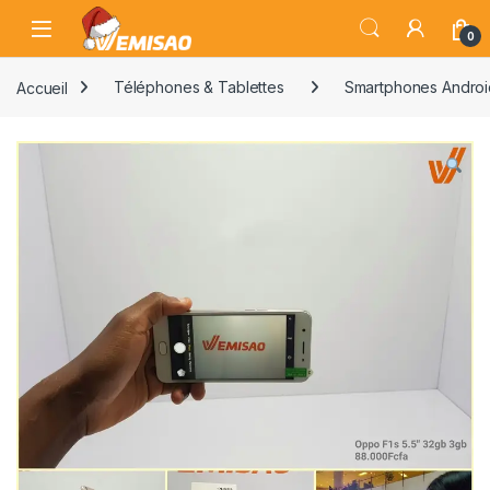
Skip to navigation
Skip to content
Open
0
Accueil
Téléphones & Tablettes
Smartphones Androi