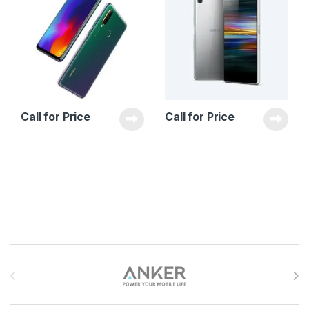
Call for Price
Call for Price
Brands Carousel