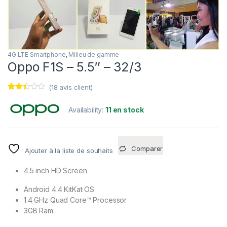
4G LTE Smartphone
,
Milieu de gamme
Oppo F1S – 5.5″ – 32/3
(
18
avis client)
Noté
18
2.39
Availability:
11 en stock
sur
5
basé
sur
notati
ons
Comparer
Ajouter à la liste de souhaits
client
4.5 inch HD Screen
Android 4.4 KitKat OS
1.4 GHz Quad Core™ Processor
3GB Ram