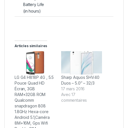
Battery Life
(in hours)
Articles similaires
LG G4 H818P 4G , 5.5
Sharp Aquos SHV40
Pouce Quad HD
Duos – 5.0″ – 32/3
Écran, 3GB
17 mars 2016
RAM+32GB ROM
Avec 17
Qualcomm
commentaires
snapdragon 808
1.8GHz Hexa-core
Android 5.1,Caméra
8M+16M, Gps Wifi