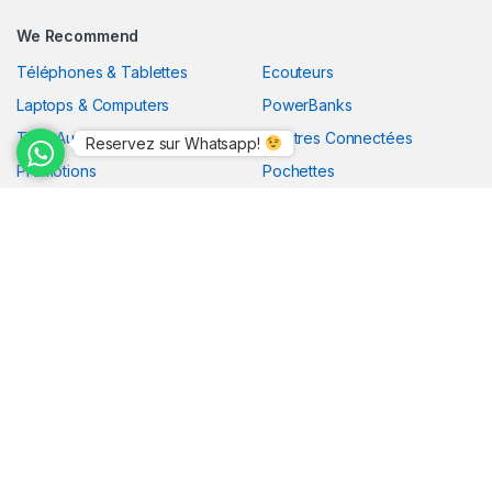
We Recommend
Téléphones & Tablettes
Ecouteurs
Laptops & Computers
PowerBanks
TV & Audio
Montres Connectées
Reservez sur Whatsapp!
Promotions
Pochettes
Chargeurs
Appelez 24/7
(237) 650 660 738