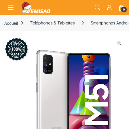
Skip to navigation
Skip to content
Open
0
Accueil
Téléphones & Tablettes
Smartphones Androi