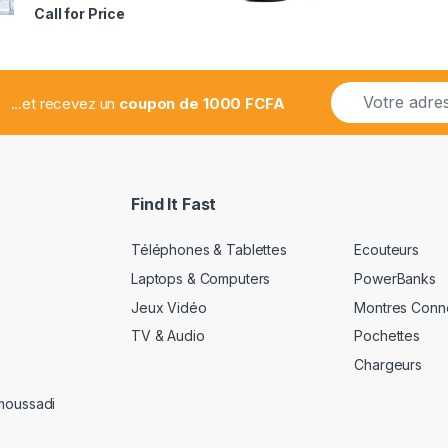
Note
Call for Price
2.78
sur 5
E
...et recevez un
coupon de 1000 FCFA
m
a
i
l
*
Find It Fast
Téléphones & Tablettes
Ecouteurs
Laptops & Computers
PowerBanks
Jeux Vidéo
Montres Conn
TV & Audio
Pochettes
Chargeurs
amoussadi