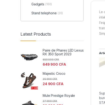
Gadgets
(160)
Le 
Stand telephone
(20)
int
l’e
tra
Sim
Latest Products
Paire de Phares LED Lexus
Arti
RX 350 Sport 2023
650 000
CFA
649 900
CFA
Majestic Croco
25 000
CFA
24 900
CFA
Sup
Mule Prestige Royale
bur
27 000
CFA
STA