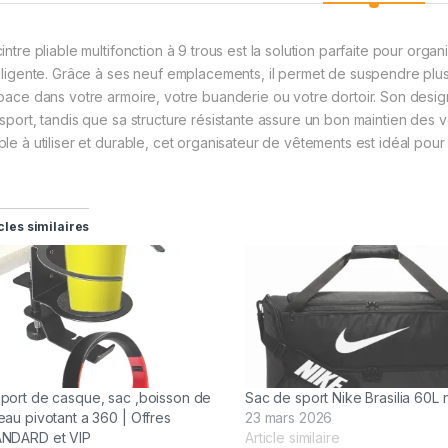
cintre pliable multifonction à 9 trous est la solution parfaite pour or
elligente. Grâce à ses neuf emplacements, il permet de suspendre plus
space dans votre armoire, votre buanderie ou votre dortoir. Son design 
nsport, tandis que sa structure résistante assure un bon maintien de
ple à utiliser et durable, cet organisateur de vêtements est idéal po
cles similaires
port de casque, sac ,boisson de
Sac de sport Nike Brasilia 60L 
eau pivotant a 360 | Offres
23 mars 2026
NDARD et VIP
Article similaire