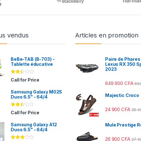
us vendus
Articles en promotion
BeBe-TAB (B-703) -
Paire de Phares
Tablette éducative
Lexus RX 350 S
2023
Note
Call for Price
649 900
CFA
2.31
65
sur
Samsung Galaxy M02S
5
Majestic Croco
Duos 6.5" - 64/4
24 900
CFA
25 
Note
Call for Price
2.41
sur
Samsung Galaxy A12
5
Mule Prestige R
Duos 6.5" - 64/4
26 900
CFA
27 