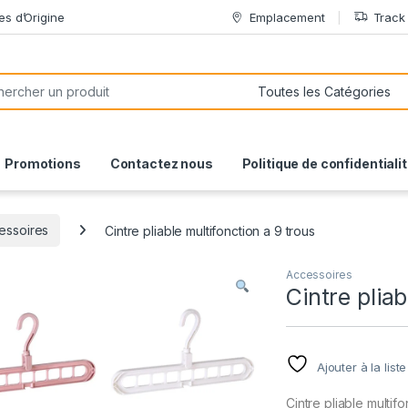
es d’Origine
Emplacement
Track
or:
Promotions
Contactez nous
Politique de confidentiali
essoires
Cintre pliable multifonction a 9 trous
Accessoires
Cintre pliab
Ajouter à la list
Cintre pliable multif