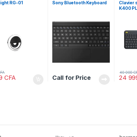
 light RG-01
Sony Bluetooth Keyboard
Clavier 
K400 P
FA
40 000
C
99
CFA
Call for Price
24 9