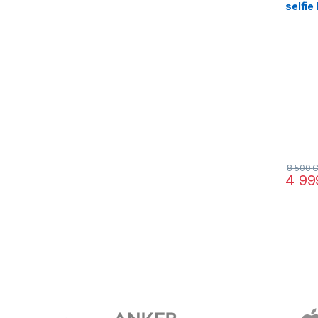
selfie
8 500
C
4 9
Brands Carousel