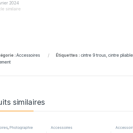
évrier 2024
cle similaire
égorie :
Accessoires
Étiquettes :
cintre 9 trous
,
cintre pliable
ement
its similaires
oires
,
Photographie
Accessoires
Accessoi
PC
,
Equip