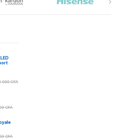
 LED
port
0 000
CFA
000
CFA
oyale
000
CFA