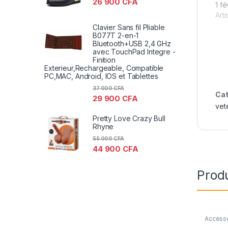
26 900
CFA
1 f
Arti
Clavier Sans fil Pliable
B077T 2-en-1
Bluetooth+USB 2,4 GHz
avec TouchPad Integre -
Finition
Exterieur,Rechargeable, Compatible
PC,MAC, Android, IOS et Tablettes
37 000
CFA
Cat
29 900
CFA
vet
Pretty Love Crazy Bull
Rhyne
55 000
CFA
44 900
CFA
Produ
Access