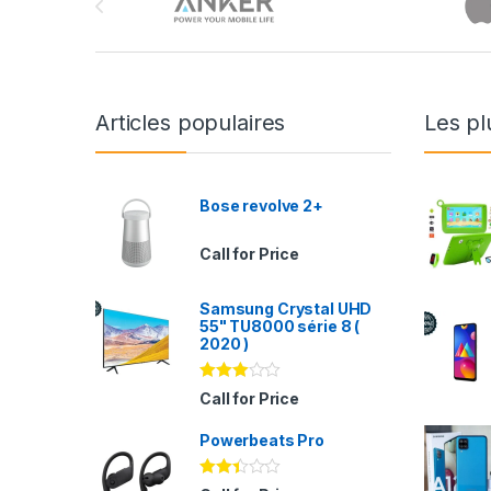
Articles populaires
Les pl
Bose revolve 2+
Call for Price
Samsung Crystal UHD
55" TU8000 série 8 (
2020 )
Note
Call for Price
2.94
sur 5
Powerbeats Pro
Note