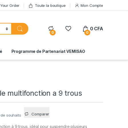
 Your Order
Toute la boutique
Mon Compte
0
CFA
0
0
té
Programme de Partenariat VEMISAO
le multifonction a 9 trous
Comparer
e de souhaits
onction à 9 trous, idéal pour suspendre plusieurs