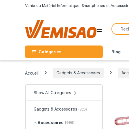
Skip to navigation
Skip to content
Vente du Matériel Informatique, Smartphones et Accessoir
Search f
Open
Catégories
Blog
Accueil
Gadgets & Accessoires
Acc
Show All Categories
Gadgets & Accessoires
(826)
Accessoires
(696)