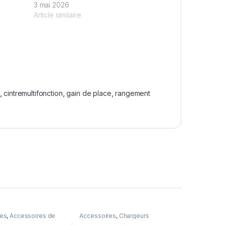
3 mai 2026
Article similaire
,
cintremultifonction
,
gain de place
,
rangement
res
,
Accessoires de
Accessoires
,
Chargeurs
ements de PC