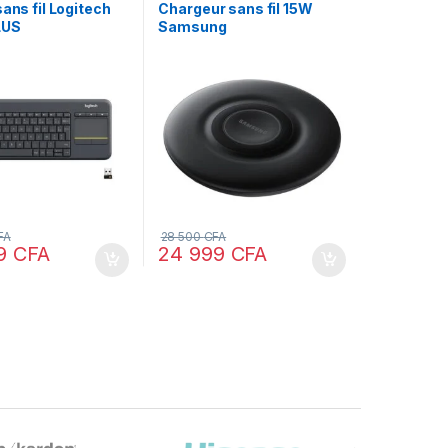
sans fil Logitech
Chargeur sans fil 15W
LUS
Samsung
FA
28 500
CFA
99
CFA
24 999
CFA