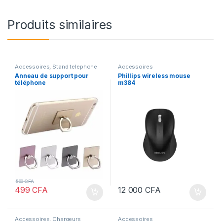
Produits similaires
Accessoires
,
Stand telephone
Accessoires
Anneau de support pour
Phillips wireless mouse
téléphone
m384
500
CFA
499
CFA
12 000
CFA
Accessoires
,
Chargeurs
Accessoires