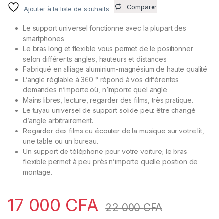
5
Comparer
Ajouter à la liste de souhaits
basé
sur
notati
Le support universel fonctionne avec la plupart des
ons
client
smartphones
Le bras long et flexible vous permet de le positionner
selon différents angles, hauteurs et distances
Fabriqué en alliage aluminium-magnésium de haute qualité
L’angle réglable à 360 ° répond à vos différentes
demandes n’importe où, n’importe quel angle
Mains libres, lecture, regarder des films, très pratique.
Le tuyau universel de support solide peut être changé
d’angle arbitrairement.
Regarder des films ou écouter de la musique sur votre lit,
une table ou un bureau.
Un support de téléphone pour votre voiture; le bras
flexible permet à peu près n’importe quelle position de
montage.
17 000
CFA
22 000
CFA