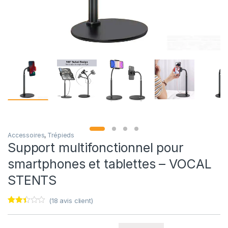
Accessoires
,
Trépieds
Support multifonctionnel pour
smartphones et tablettes – VOCAL
STENTS
(
18
avis client)
Noté
18
2.33
sur