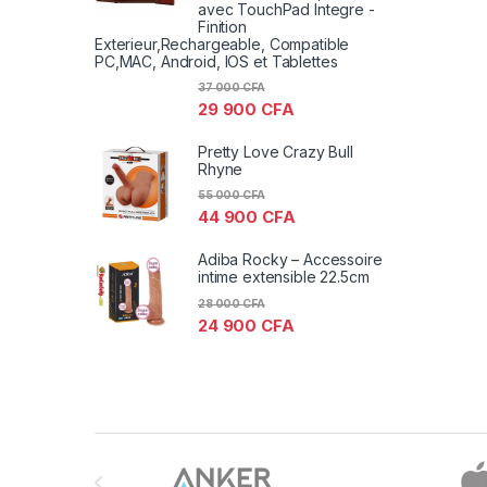
avec TouchPad Integre -
Finition
Exterieur,Rechargeable, Compatible
PC,MAC, Android, IOS et Tablettes
37 000
CFA
29 900
CFA
Pretty Love Crazy Bull
Rhyne
55 000
CFA
44 900
CFA
Adiba Rocky – Accessoire
intime extensible 22.5cm
28 000
CFA
24 900
CFA
Brands Carousel