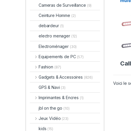
multi
Cameras de Surveillance
(9)
Ceinture Homme
(2)
debardeur
(1)
electro menager
(12)
Electroménager
(30)
Equipements de PC
(57)
Call
Fashion
(87)
Gadgets & Accessoires
(826)
Voici le s
GPS & Navi
(3)
Imprimantes & Encres
(1)
jbl on the go
(10)
Jeux Vidéo
(23)
kids
(15)