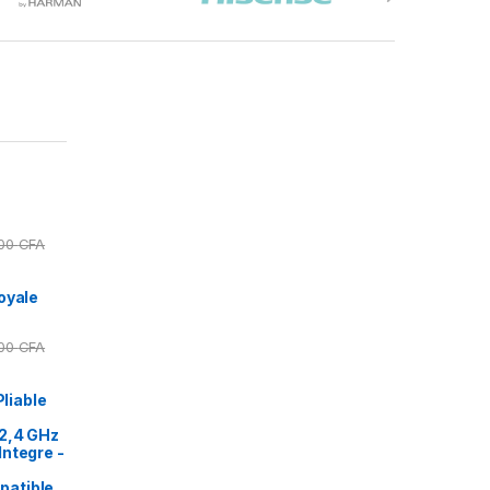
000
CFA
oyale
000
CFA
Pliable
2,4 GHz
ntegre -
patible