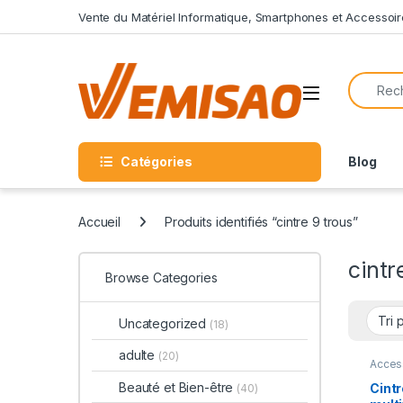
Skip to navigation
Skip to content
Vente du Matériel Informatique, Smartphones et Accessoir
Search f
Open
Catégories
Blog
Accueil
Produits identifiés “cintre 9 trous”
cintr
Browse Categories
Uncategorized
(18)
adulte
(20)
Acces
Beauté et Bien-être
Cintr
(40)