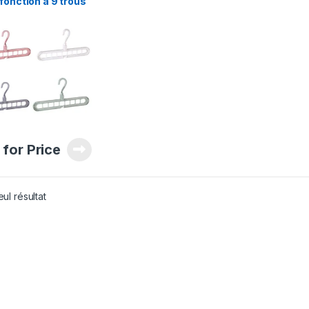
fonction a 9 trous
 for Price
eul résultat