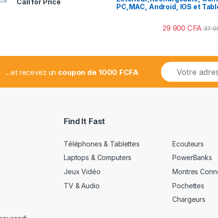
Call for Price
2.78
PC,MAC, Android, IOS et Tabl
sur 5
29 900
CFA
37 
E
...et recevez un
coupon de 1000 FCFA
m
a
i
l
*
Find It Fast
Téléphones & Tablettes
Ecouteurs
Laptops & Computers
PowerBanks
Jeux Vidéo
Montres Conn
TV & Audio
Pochettes
Chargeurs