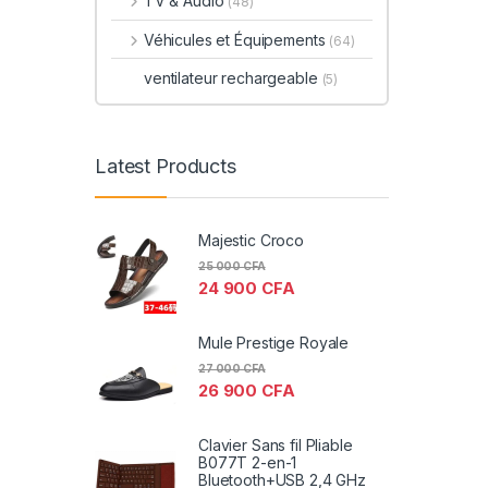
TV & Audio
(48)
Véhicules et Équipements
(64)
ventilateur rechargeable
(5)
Latest Products
Majestic Croco
25 000
CFA
24 900
CFA
Mule Prestige Royale
27 000
CFA
26 900
CFA
Clavier Sans fil Pliable
B077T 2-en-1
Bluetooth+USB 2,4 GHz