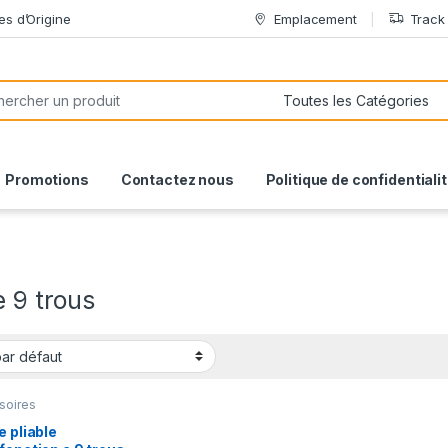
es d’Origine
Emplacement
Track
or:
Promotions
Contactez nous
Politique de confidentiali
e 9 trous
soires
e pliable