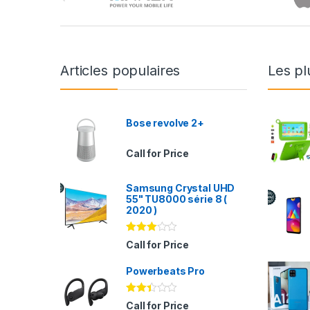
Articles populaires
Les pl
Bose revolve 2+
Call for Price
Samsung Crystal UHD
55" TU8000 série 8 (
2020 )
Note
Call for Price
2.94
sur 5
Powerbeats Pro
Note
Call for Price