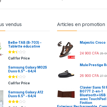
us vendus
Articles en promotion
BeBe-TAB (B-703) -
Majestic Croco
Tablette éducative
24 900
CFA
25 
Note
Call for Price
2.31
sur
Mule Prestige R
Samsung Galaxy M02S
5
Duos 6.5" - 64/4
26 900
CFA
27 
Note
Call for Price
2.41
Clavier Sans fil 
sur
B077T 2-en-1
Samsung Galaxy A12
5
Bluetooth+USB 
Duos 6.5" - 64/4
avec TouchPad I
Finition
Exterieur,Rechargeable, Com
Note