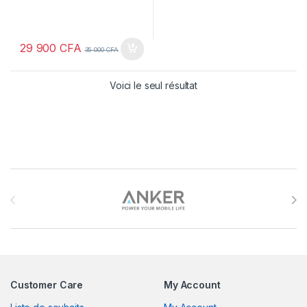
29 900
CFA
35 000
CFA
Voici le seul résultat
Brands Carousel
Customer Care
My Account