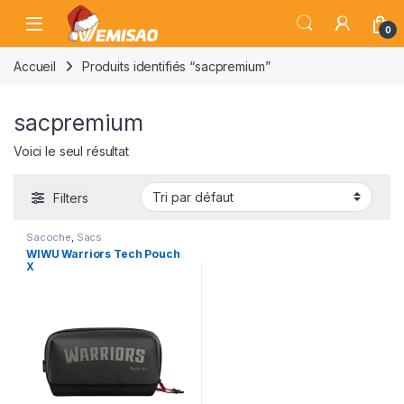
Skip to navigation
Skip to content
Open
0
Accueil
Produits identifiés “sacpremium”
sacpremium
Voici le seul résultat
Filters
Sacoche
,
Sacs
WIWU Warriors Tech Pouch
X