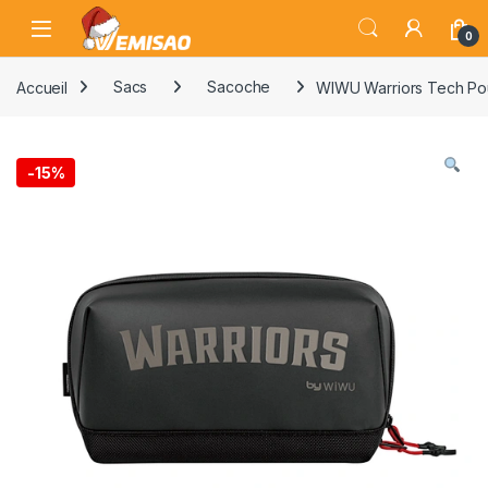
Skip to navigation
Skip to content
Open
0
Accueil
Sacs
Sacoche
WIWU Warriors Tech Po
-
15%