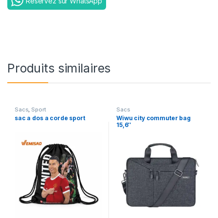
Reservez sur WhatsApp
Produits similaires
Sacs
,
Sport
Sacs
sac a dos a corde sport
Wiwu city commuter bag
15,6″