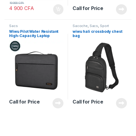
10 000
CFA
4 900
CFA
Call for Price
Sacs
Sacoche
,
Sacs
,
Sport
Wiwu Pilot Water Resistant
wiwu hali crossbody chest
High-Capacity Laptop
bag
Sleeve Case 16″
Call for Price
Call for Price