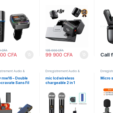
ements
Accesso
Comput
0
CFA
135 000
CFA
900
CFA
99 900
CFA
Call 
strement Audio &
Enregistrement Audio &
Enregist
,
Photographie
Vidéo
Vidéo
y mw16 – Double
mic lcd wireless
Micro s
cravate Sans Fil
chargeable 2 in 1
 Réductionde bruit
fres STANDARD et