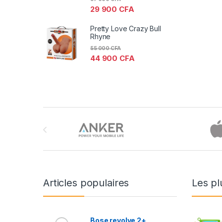
29 900
CFA
Pretty Love Crazy Bull
Rhyne
55 000
CFA
44 900
CFA
Brands Carousel
Articles populaires
Les pl
Bose revolve 2+