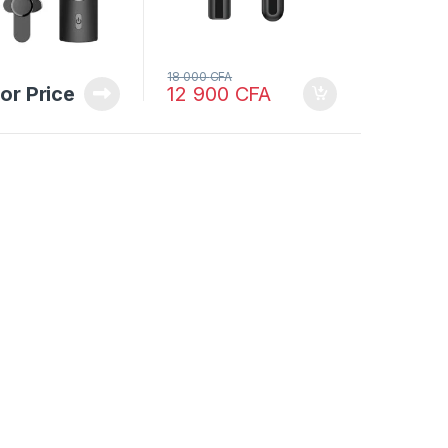
18 000
CFA
for Price
12 900
CFA