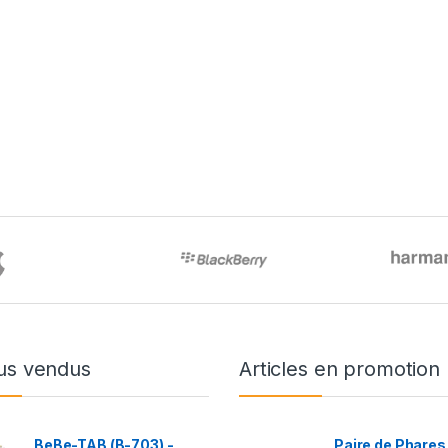
us vendus
Articles en promotion
BeBe-TAB (B-703) -
Paire de Phares