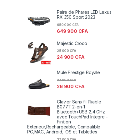
Paire de Phares LED Lexus
RX 350 Sport 2023
650 000
CFA
649 900
CFA
Majestic Croco
25 000
CFA
24 900
CFA
Mule Prestige Royale
27 000
CFA
26 900
CFA
Clavier Sans fil Pliable
B077T 2-en-1
Bluetooth+USB 2,4 GHz
avec TouchPad Integre -
Finition
Exterieur,Rechargeable, Compatible
PC,MAC, Android, IOS et Tablettes
37 000
CFA