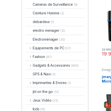
Équip
Cameras de Surveillance
(9)
Ceinture Homme
(2)
debardeur
(1)
electro menager
(12)
Electroménager
(30)
Equipements de PC
(57)
22 00
19 
Fashion
(87)
Gadgets & Accessoires
(826)
Enregi
Vidéo
GPS & Navi
(3)
jmar
Micro
Imprimantes & Encres
(1)
avec
| Of
jbl on the go
(10)
VIP
Jeux Vidéo
(23)
kids
(15)