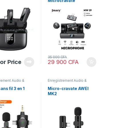
Microcravate
ires
,
Laptops &
Computers
,
Matériels de
ers
Bureau
,
Photographie
,
Smartphones Apple
35 000
CFA
for Price
29 900
CFA
rement Audio &
Enregistrement Audio &
Vidéo
,
Equipements de PC
ans fil 3 en 1
Micro-cravate AWEI
MK2