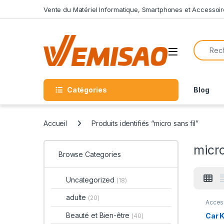
Skip to navigation
Skip to content
Vente du Matériel Informatique, Smartphones et Accessoir
Search f
Open
Catégories
Blog
Accueil
Produits identifiés “micro sans fil”
micro
Browse Categories
Uncategorized
(18)
adulte
(20)
Acces
Véhicu
Véhicu
Beauté et Bien-être
Car 
(40)
& Acc