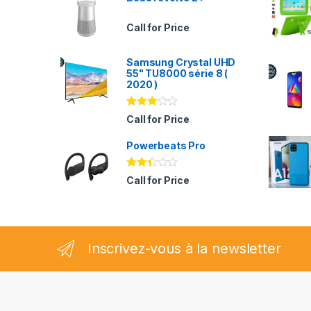
Call for Price
Samsung Crystal UHD
55" TU8000 série 8 (
2020 )
Note
Call for Price
2.94
sur 5
Powerbeats Pro
Note
Call for Price
2.35
sur
5
Inscrivez-vous à la newsletter