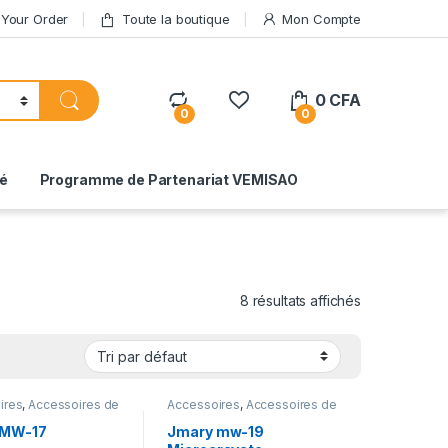
 Your Order
Toute la boutique
Mon Compte
0
CFA
0
0
té
Programme de Partenariat VEMISAO
8 résultats affichés
ires
,
Accessoires de
Accessoires
,
Accessoires de
gistrement Audio &
PC
,
Enregistrement Audio &
quipements de PC
,
Vidéo
,
Gadgets
,
Gadgets &
 MW-17
Jmary mw-19
s
,
Gadgets &
Accessoires
,
Laptops &