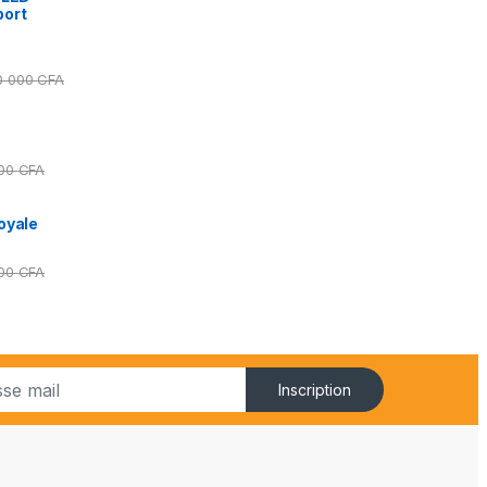
port
0 000
CFA
000
CFA
oyale
000
CFA
Inscription