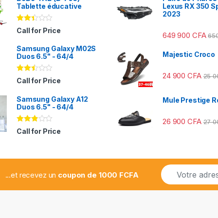
Tablette éducative
Lexus RX 350 S
2023
Note
Call for Price
649 900
CFA
2.31
65
sur
Samsung Galaxy M02S
5
Majestic Croco
Duos 6.5" - 64/4
24 900
CFA
25 
Note
Call for Price
2.41
sur
Samsung Galaxy A12
5
Mule Prestige R
Duos 6.5" - 64/4
26 900
CFA
27 
Note
Call for Price
2.78
sur 5
E
...et recevez un
coupon de 1000 FCFA
m
a
i
l
*