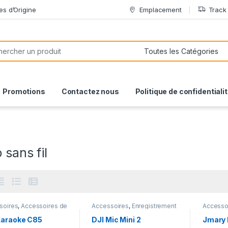
es d’Origine
Emplacement
Track
or:
Promotions
Contactez nous
Politique de confidentiali
 sans fil
soires
,
Accessoires de
Accessoires
,
Enregistrement
Accesso
le
,
Electronique pour
Audio & Vidéo
,
Gadgets &
PC
,
Enre
le
,
Gadgets
,
Gadgets
Accessoires
Vidéo
,
E
Karaoke C85
DJI Mic Mini 2
Jmary
essoires
,
Véhicules et
Gadget