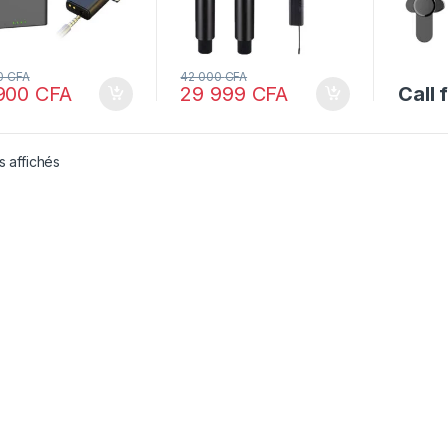
0
CFA
42 000
CFA
900
CFA
29 999
CFA
Call 
s affichés