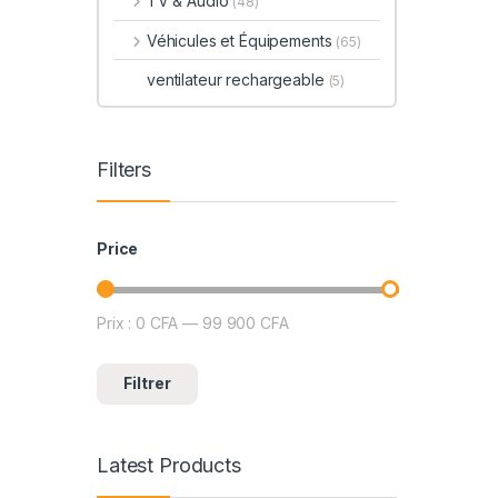
TV & Audio
(48)
Véhicules et Équipements
(65)
ventilateur rechargeable
(5)
Filters
Price
Prix :
0 CFA
—
99 900 CFA
Prix min
Prix max
Filtrer
Latest Products