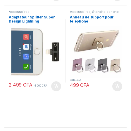
Accessoires
Accessoires
,
Stand telephone
Adaptateur Splitter Super
Anneau de support pour
Design Lightning
téléphone
500
CFA
2 499
CFA
499
CFA
4 000
CFA