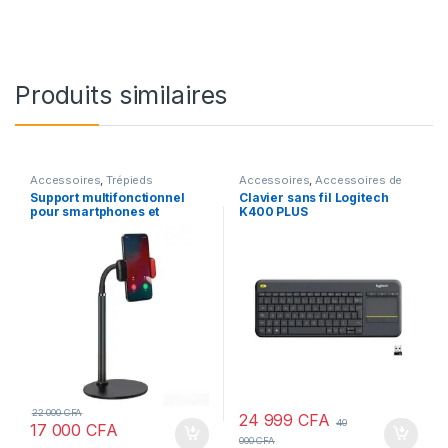
Produits similaires
Accessoires
,
Trépieds
Accessoires
,
Accessoires de
PC
,
Equipements de PC
Support multifonctionnel
Clavier sans fil Logitech
pour smartphones et
K400 PLUS
tablettes – VOCAL STENTS
22 000
CFA
24 999
CFA
40
17 000
CFA
000
CFA