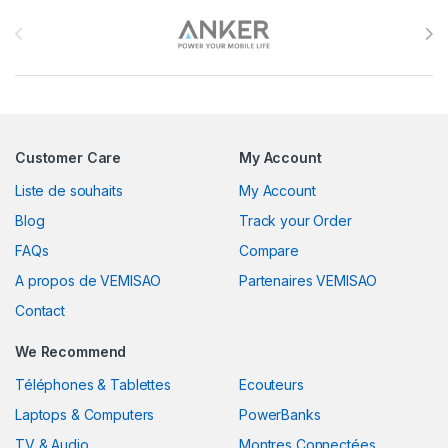
Brands Carousel
Customer Care
My Account
Liste de souhaits
My Account
Blog
Track your Order
FAQs
Compare
A propos de VEMISAO
Partenaires VEMISAO
Contact
We Recommend
Téléphones & Tablettes
Ecouteurs
Laptops & Computers
PowerBanks
TV & Audio
Montres Connectées