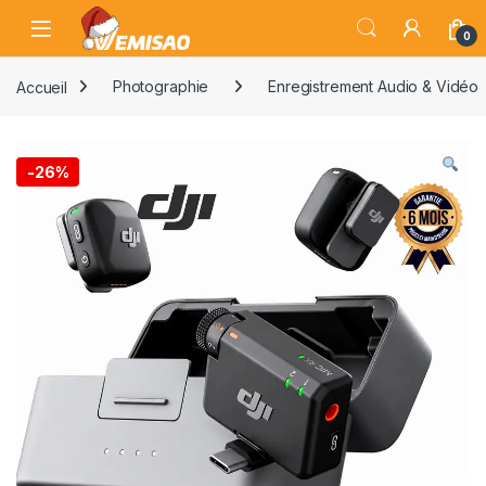
Skip to navigation
Skip to content
Open
0
Accueil
Photographie
Enregistrement Audio & Vidéo
-
26%