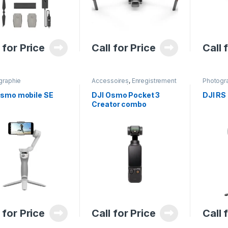
 for Price
Call for Price
Call 
graphie
Accessoires
,
Enregistrement
Photogr
Audio & Vidéo
,
Gadgets
,
Gadgets & Accessoires
,
Osmo mobile SE
DJI Osmo Pocket 3
DJI RS
Matériels de Bureau
,
Creator combo
Photographie
,
Trépieds
 for Price
Call for Price
Call 