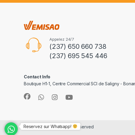
Appelez 24/7
(237) 650 660 738
(237) 695 545 446
Contact Info
Boutique H1-1, Centre Commercial SCI de Saligny - Bon
Reservez sur Whatsapp!
©
e-Vemisao
- All Rights Reserved