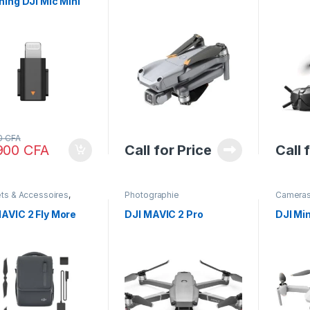
ning DJI Mic Mini
0
CFA
900
CFA
Call for Price
Call 
ts & Accessoires
,
Photographie
Cameras 
graphie
Photogr
AVIC 2 Fly More
DJI MAVIC 2 Pro
DJI Min