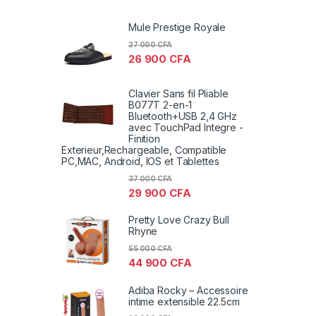
Mule Prestige Royale
27 000
CFA
26 900
CFA
Clavier Sans fil Pliable
B077T 2-en-1
Bluetooth+USB 2,4 GHz
avec TouchPad Integre -
Finition
Exterieur,Rechargeable, Compatible
PC,MAC, Android, IOS et Tablettes
37 000
CFA
29 900
CFA
Pretty Love Crazy Bull
Rhyne
55 000
CFA
44 900
CFA
Adiba Rocky – Accessoire
intime extensible 22.5cm