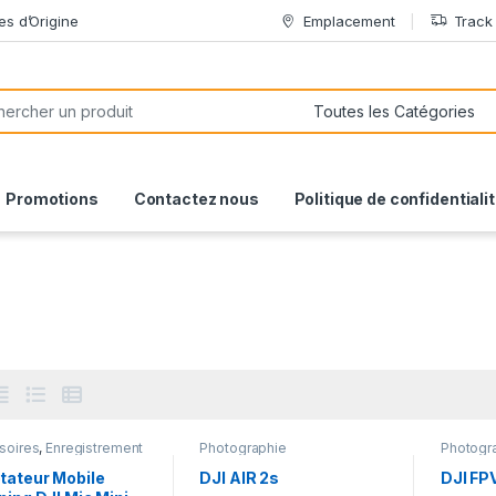
es d’Origine
Emplacement
Track
or:
Promotions
Contactez nous
Politique de confidentiali
soires
,
Enregistrement
Photographie
Photogr
 & Vidéo
,
Gadgets &
soires
tateur Mobile
DJI AIR 2s
DJI FP