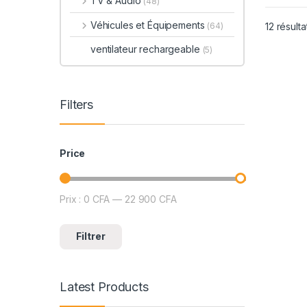
TV & Audio
(48)
Véhicules et Équipements
(64)
12 résulta
ventilateur rechargeable
(5)
Filters
Price
Prix :
0 CFA
—
22 900 CFA
Prix min
Prix max
Filtrer
Latest Products