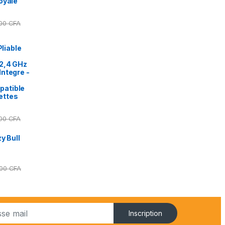
oyale
000
CFA
Pliable
2,4 GHz
ntegre -
patible
ettes
000
CFA
y Bull
000
CFA
Inscription