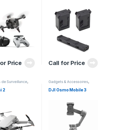
for Price
Call for Price
de Surveillance
,
Gadgets & Accessoires
,
aphie
Photographie
i 2
DJI Osmo Mobile 3