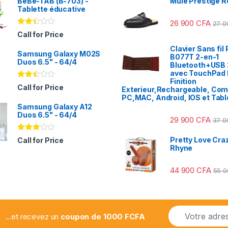
BeBe-TAB (B-703) -
Mule Prestige R
Tablette éducative
26 900
CFA
27 
Note
Call for Price
2.31
sur
Clavier Sans fil 
Samsung Galaxy M02S
5
B077T 2-en-1
Duos 6.5" - 64/4
Bluetooth+USB 
avec TouchPad I
Finition
Note
Call for Price
Exterieur,Rechargeable, Com
2.41
PC,MAC, Android, IOS et Tabl
sur
Samsung Galaxy A12
5
Duos 6.5" - 64/4
29 900
CFA
37 
Note
Pretty Love Craz
Call for Price
2.78
Rhyne
sur 5
44 900
CFA
55 
E
...et recevez un
coupon de 1000 FCFA
m