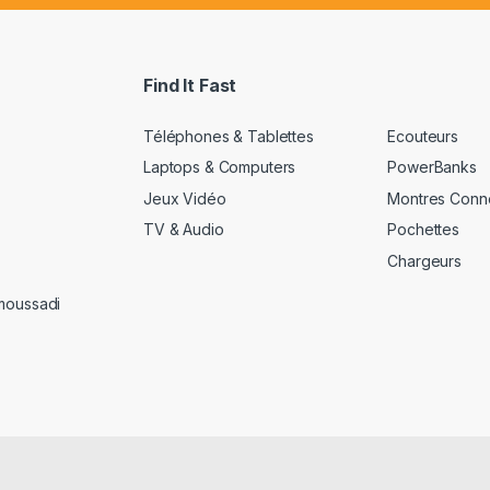
a
i
l
*
Find It Fast
Téléphones & Tablettes
Ecouteurs
Laptops & Computers
PowerBanks
Jeux Vidéo
Montres Conn
TV & Audio
Pochettes
Chargeurs
amoussadi