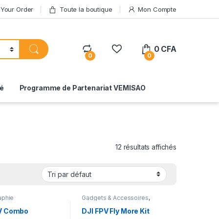
 Your Order
Toute la boutique
Mon Compte
0
CFA
0
0
té
Programme de Partenariat VEMISAO
12 résultats affichés
aphie
Gadgets & Accessoires
,
Photographie
V Combo
DJI FPV Fly More Kit