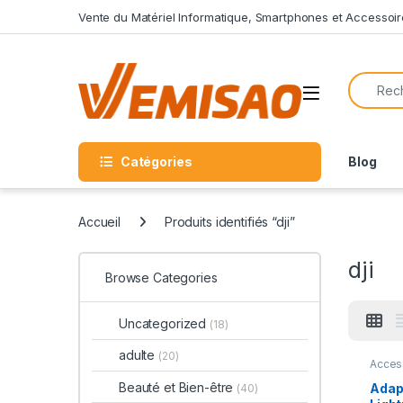
Skip to navigation
Skip to content
Vente du Matériel Informatique, Smartphones et Accessoir
Search f
Open
Catégories
Blog
Accueil
Produits identifiés “dji”
dji
Browse Categories
Uncategorized
(18)
adulte
(20)
Acces
Audio
Acces
Beauté et Bien-être
Adap
(40)