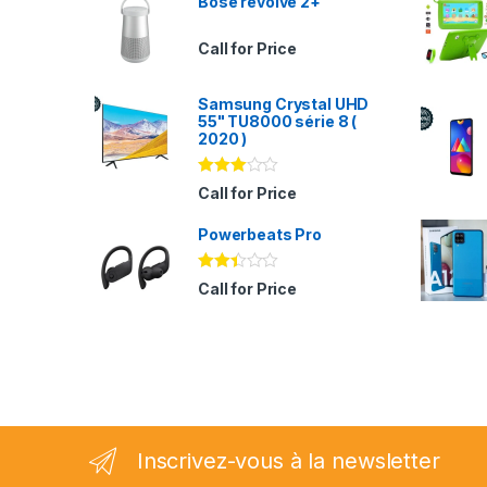
Bose revolve 2+
Call for Price
Samsung Crystal UHD
55" TU8000 série 8 (
2020 )
Note
Call for Price
2.94
sur 5
Powerbeats Pro
Note
Call for Price
2.35
sur
5
Inscrivez-vous à la newsletter