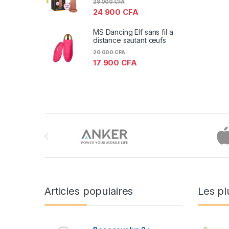
28 000
CFA
24 900
CFA
MS Dancing Elf sans fil a
distance sautant œufs
20 000
CFA
17 900
CFA
Brands Carousel
Articles populaires
Les pl