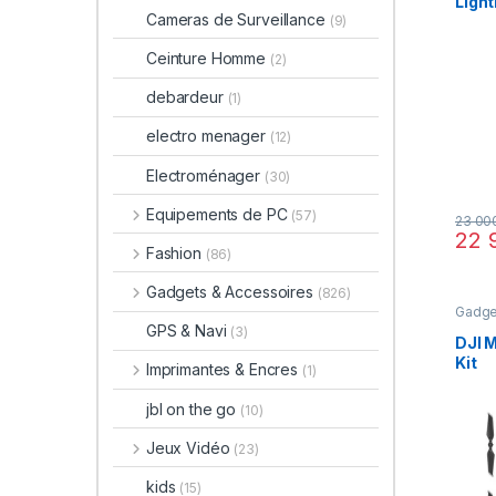
Light
Cameras de Surveillance
(9)
Ceinture Homme
(2)
debardeur
(1)
electro menager
(12)
Electroménager
(30)
Equipements de PC
(57)
23 00
22 
Fashion
(86)
Gadgets & Accessoires
(826)
Gadge
Photo
GPS & Navi
(3)
DJI M
Kit
Imprimantes & Encres
(1)
jbl on the go
(10)
Jeux Vidéo
(23)
kids
(15)