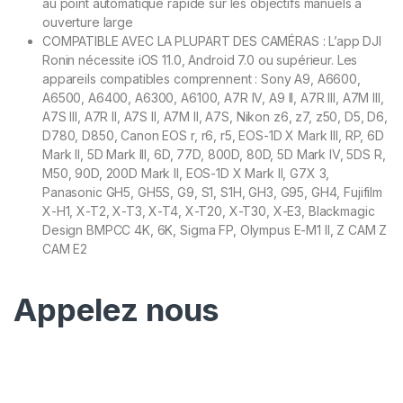
au point automatique rapide sur les objectifs manuels à
ouverture large
COMPATIBLE AVEC LA PLUPART DES CAMÉRAS : L’app DJI
Ronin nécessite iOS 11.0, Android 7.0 ou supérieur. Les
appareils compatibles comprennent : Sony A9, A6600,
A6500, A6400, A6300, A6100, A7R IV, A9 II, A7R III, A7M III,
A7S III, A7R II, A7S II, A7M II, A7S, Nikon z6, z7, z50, D5, D6,
D780, D850, Canon EOS r, r6, r5, EOS-1D X Mark III, RP, 6D
Mark II, 5D Mark III, 6D, 77D, 800D, 80D, 5D Mark IV, 5DS R,
M50, 90D, 200D Mark II, EOS-1D X Mark II, G7X 3,
Panasonic GH5, GH5S, G9, S1, S1H, GH3, G95, GH4, Fujifilm
X-H1, X-T2, X-T3, X-T4, X-T20, X-T30, X-E3, Blackmagic
Design BMPCC 4K, 6K, Sigma FP, Olympus E-M1 II, Z CAM Z
CAM E2
Appelez nous