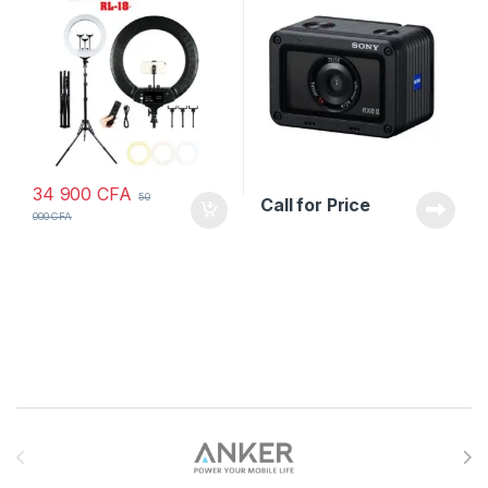
34 900
CFA
50
Call for Price
000
CFA
Brands Carousel