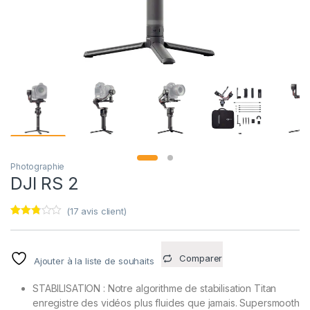
Photographie
DJI RS 2
(
17
avis client)
Noté
17
2.71
sur 5
basé
Comparer
Ajouter à la liste de souhaits
sur
notatio
ns
STABILISATION : Notre algorithme de stabilisation Titan
client
enregistre des vidéos plus fluides que jamais. Supersmooth