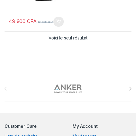
49 900
CFA
65 000
CFA
Voici le seul résultat
Brands Carousel
Customer Care
My Account