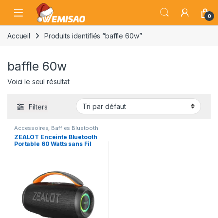
Skip to navigation
Skip to content
Open
0
Accueil
Produits identifiés “baffle 60w”
baffle 60w
Voici le seul résultat
Filters
Accessoires
,
Baffles Bluetooth
ZEALOT Enceinte Bluetooth
Portable 60 Watts sans Fil
avec Basses Renforcées,
Lumière LED, 20H, IPX6,
AUX, TF Carte, Surround
Stéréo, Haut Parleur
Bluetooth 5.3, 8000Mah