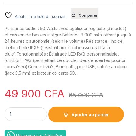
Comparer
Ajouter à la liste de souhaits
Puissance audio : 60 Watts avec égaliseur réglable (3 modes)
et caisson de basses intégré.Batterie : 8 000 mAh offrant jusqu’à
24 heures d’autonomie (selon le volume).Résistance : Indice
d’étanchéité IPX6 (résistant aux éclaboussures et à la
pluie).Fonctionnalités : Éclairage LED RVB personnalisable,
fonction TWS (permettant de coupler deux enceintes pour un
son stéréo).Connectivité : Bluetooth, port USB, entrée auxiliaire
(jack 3,5 mm) et lecteur de carte SD.
49 900
CFA
65 000
CFA
ZEALOT Enceinte Bluetooth Portable 60 Watts sans Fil avec 
Ajouter au panier
Reservez sur WhatsApp