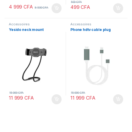
500
CFA
4 999
CFA
499
CFA
8 500
CFA
Accessoires
Accessoires
Yesido neck mount
Phone hdtv cable plug
15 000
CFA
15 000
CFA
11 999
CFA
11 999
CFA