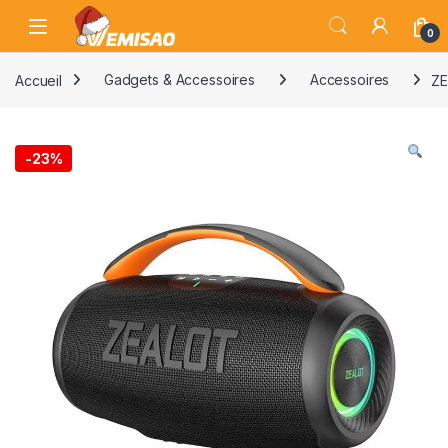
Skip to navigation
Skip to content
Open
0
Accueil
Gadgets & Accessoires
Accessoires
ZE
-
23%