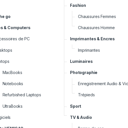
Fashion
the go
Chaussures Femmes
ps & Computers
Chaussures Homme
cessoires de PC
Imprimantes & Encres
sktops
Imprimantes
ptops
Luminaires
MacBooks
Photographie
Notebooks
Enregistrement Audio & Vi
Refurbished Laptops
Trépieds
UltraBooks
Sport
iciels
TV & Audio