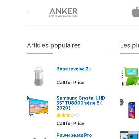
Brands Carousel
Articles populaires
Les pl
Bose revolve 2+
Call for Price
Samsung Crystal UHD
55" TU8000 série 8 (
2020 )
Note
Call for Price
2.94
sur 5
Powerbeats Pro