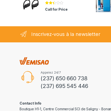
Note
Call for Price
2.35
sur
5
Inscrivez-vous à la newsletter
Appelez 24/7
(237) 650 660 738
(237) 695 545 446
Contact Info
Boutique H1-1, Centre Commercial SCI de Saligny - Bon