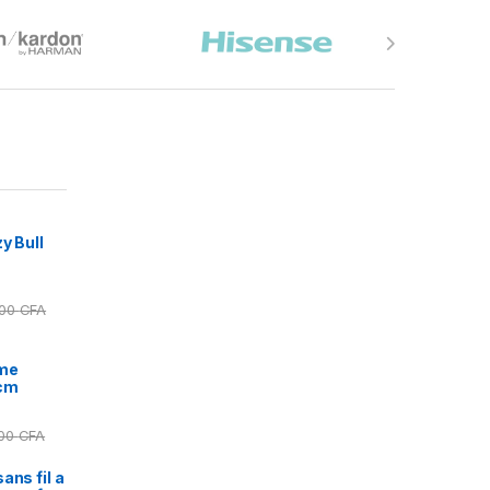
y Bull
000
CFA
ime
5cm
000
CFA
ans fil a