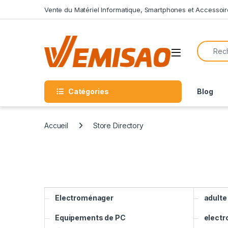
Skip to navigation
Skip to content
Vente du Matériel Informatique, Smartphones et Accessoir
Search f
Open
Catégories
Blog
Accueil
Store Directory
Electroménager
adulte
Equipements de PC
electr