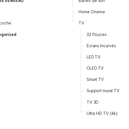
its VEMISAO
Barres de son
Home Cinema
coche
TV
egorized
32 Pouces
Ecrans Incurvés
LED TV
OLED TV
Smart TV
Support mural TV
TV 3D
Ultra HD TV (4k)