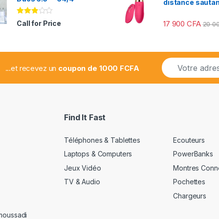
distance sauta
Note
17 900
CFA
Call for Price
20 0
2.78
sur 5
E
...et recevez un
coupon de 1000 FCFA
m
a
i
l
*
Find It Fast
Téléphones & Tablettes
Ecouteurs
Laptops & Computers
PowerBanks
Jeux Vidéo
Montres Conn
TV & Audio
Pochettes
Chargeurs
amoussadi