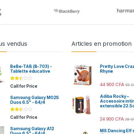
us vendus
Articles en promotion
BeBe-TAB (B-703) -
Pretty Love Craz
Tablette éducative
Rhyne
44 900
CFA
55 
Note
Call for Price
2.31
sur
Adiba Rocky –
Samsung Galaxy M02S
5
Accessoire int
Duos 6.5" - 64/4
extensible 22.
Note
Call for Price
24 900
CFA
28 
2.41
sur
Samsung Galaxy A12
5
MS Dancing Elf s
Duos 6.5" - 64/4