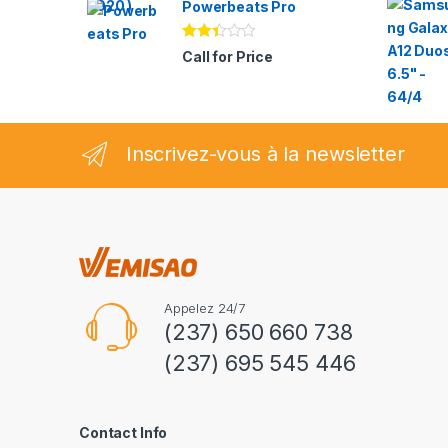
Powerbeats Pro
Note
Call for Price
2.35
sur
5
Inscrivez-vous à la newsletter
Appelez 24/7
(237) 650 660 738
(237) 695 545 446
Contact Info