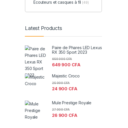
Ecouteurs et casques à fil
(49)
Latest Products
Paire de Phares LED Lexus
RX 350 Sport 2023
650 000
CFA
649 900
CFA
Majestic Croco
25 000
CFA
24 900
CFA
Mule Prestige Royale
27 000
CFA
26 900
CFA