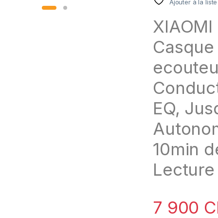
Ajouter à la list
XIAOMI 
Casque 
ecouteu
Conduct
EQ, Jus
Autonom
10min d
Lecture
7 900
C