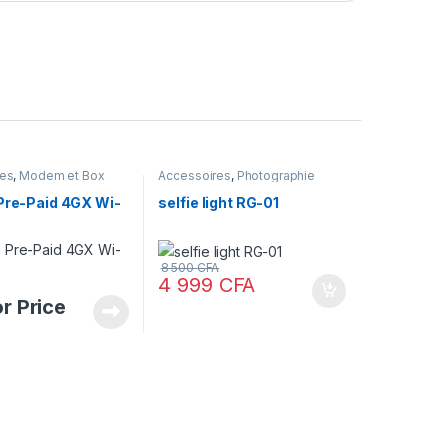
res
,
Modem et Box
Accessoires
,
Photographie
 Pre-Paid 4GX Wi-
selfie light RG-01
8 500
CFA
4 999
CFA
or Price