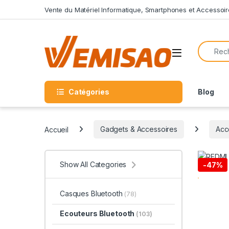
Skip to navigation
Skip to content
Vente du Matériel Informatique, Smartphones et Accessoir
Search f
Open
Catégories
Blog
Accueil
Gadgets & Accessoires
Acc
Show All Categories
-
47%
Casques Bluetooth
(78)
Ecouteurs Bluetooth
(103)