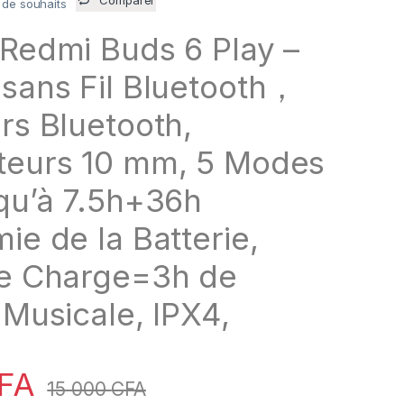
e de souhaits
Redmi Buds 6 Play –
sans Fil Bluetooth，
rs Bluetooth,
eurs 10 mm, 5 Modes
qu’à 7.5h+36h
ie de la Batterie,
e Charge=3h de
 Musicale, IPX4,
FA
15 000
CFA