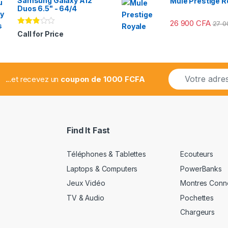
Samsung Galaxy A12
Mule Prestige R
Duos 6.5" - 64/4
26 900
CFA
27 
Note
Call for Price
2.78
sur 5
E
...et recevez un
coupon de 1000 FCFA
m
a
i
l
*
Find It Fast
Téléphones & Tablettes
Ecouteurs
Laptops & Computers
PowerBanks
Jeux Vidéo
Montres Conn
TV & Audio
Pochettes
Chargeurs