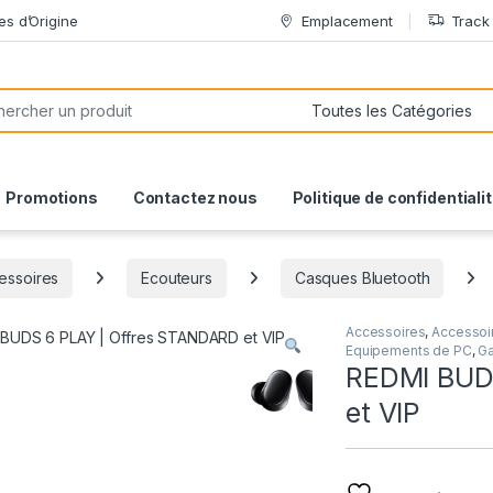
es d’Origine
Emplacement
Track
or:
Promotions
Contactez nous
Politique de confidentiali
essoires
Ecouteurs
Casques Bluetooth
Accessoires
,
Accessoi
Equipements de PC
,
Ga
REDMI BUD
et VIP