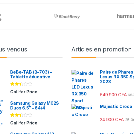
us vendus
Articles en promotion
BeBe-TAB (B-703) -
Paire de Phares
Tablette éducative
Lexus RX 350 S
2023
Note
Call for Price
649 900
CFA
2.31
65
sur
Samsung Galaxy M02S
5
Majestic Croco
Duos 6.5" - 64/4
24 900
CFA
25 
Note
Call for Price
2.41
sur
5