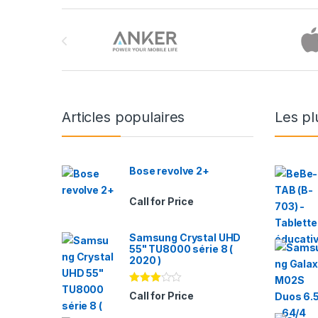
Brands Carousel
Articles populaires
Les pl
Bose revolve 2+
Call for Price
Samsung Crystal UHD
55" TU8000 série 8 (
2020 )
Note
Call for Price
2.94
sur 5