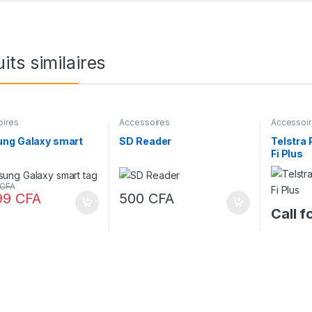
its similaires
oires
Accessoires
Accessoi
WiFi
ng Galaxy smart
SD Reader
Telstra
Fi Plus
CFA
99
CFA
500
CFA
Call f