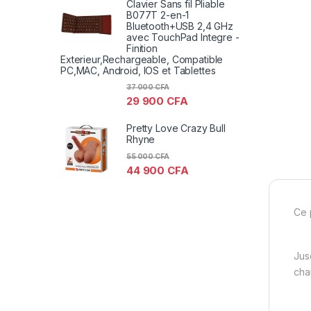
Clavier Sans fil Pliable
B077T 2-en-1
Bluetooth+USB 2,4 GHz
avec TouchPad Integre -
Finition
Exterieur,Rechargeable, Compatible
PC,MAC, Android, IOS et Tablettes
37 000
CFA
29 900
CFA
Pretty Love Crazy Bull
Rhyne
55 000
CFA
44 900
CFA
Ce p
Jus
cha