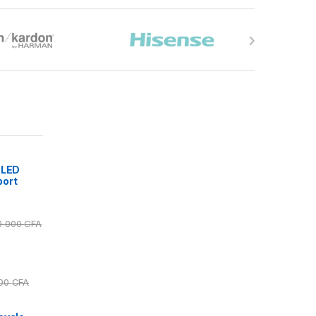
 LED
port
0 000
CFA
000
CFA