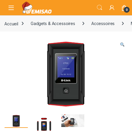
Skip to navigation
Skip to content
Open
0
Accueil
Gadgets & Accessoires
Accessoires