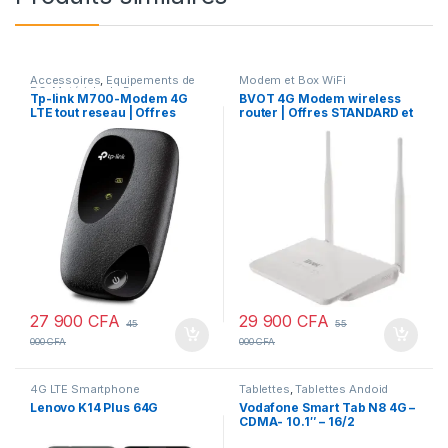
Accessoires
,
Equipements de
Modem et Box WiFi
PC
,
Matériels de Bureau
,
Tp-link M700-Modem 4G
BVOT 4G Modem wireless
Modem et Box WiFi
LTE tout reseau | Offres
router | Offres STANDARD et
STANDARD et VIP
VIP
27 900
CFA
29 900
CFA
45
55
000
CFA
000
CFA
4G LTE Smartphone
Tablettes
,
Tablettes Andoid
Lenovo K14 Plus 64G
Vodafone Smart Tab N8 4G –
CDMA- 10.1″ – 16/2