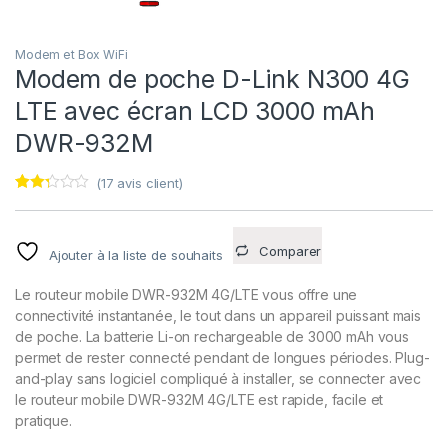
Modem et Box WiFi
Modem de poche D-Link N300 4G
LTE avec écran LCD 3000 mAh
DWR-932M
(
17
avis client)
Noté
17
2.18
sur
5
Comparer
Ajouter à la liste de souhaits
basé
sur
notati
Le routeur mobile DWR-932M 4G/LTE vous offre une
ons
client
connectivité instantanée, le tout dans un appareil puissant mais
de poche. La batterie Li-on rechargeable de 3000 mAh vous
permet de rester connecté pendant de longues périodes. Plug-
and-play sans logiciel compliqué à installer, se connecter avec
le routeur mobile DWR-932M 4G/LTE est rapide, facile et
pratique.