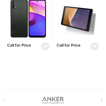
Call for Price
Call for Price
Brands Carousel