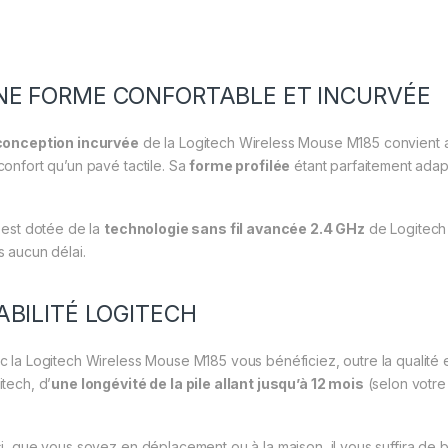
NE FORME CONFORTABLE ET INCURVÉE
conception incurvée
de la Logitech Wireless Mouse M185 convient a
confort qu’un pavé tactile. Sa
forme profilée
étant parfaitement adap
e est dotée de la
technologie sans fil avancée 2.4 GHz
de Logitech 
s aucun délai.
ABILITÉ LOGITECH
c la Logitech Wireless Mouse M185 vous bénéficiez, outre la qualité et
itech, d’
une longévité de la pile allant jusqu’à 12 mois
(selon votre u
si, que vous soyez en déplacement ou à la maison, il vous suffira de 