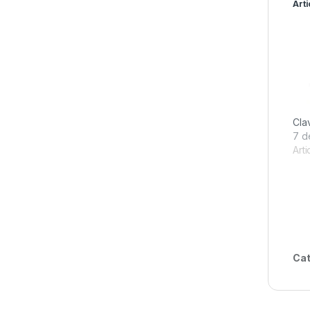
Arti
Clav
7 d
Arti
Cat