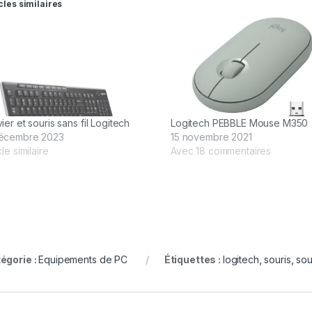
cles similaires
ier et souris sans fil Logitech
Logitech PEBBLE Mouse M350
écembre 2023
15 novembre 2021
cle similaire
Avec 18 commentaires
égorie :
Equipements de PC
Étiquettes :
logitech
,
souris
,
sou