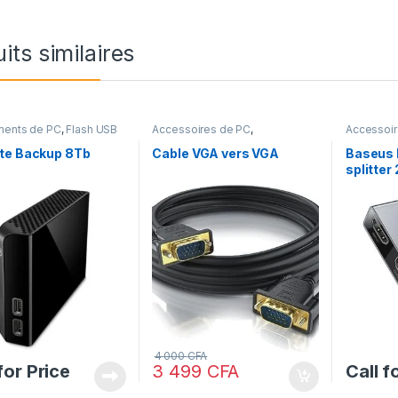
its similaires
ments de PC
,
Flash USB
Accessoires de PC
,
Accessoi
Equipements de PC
,
Gadgets &
PC
Accessoires
,
Laptops
,
Laptops
te Backup 8Tb
Cable VGA vers VGA
Baseus 
& Computers
splitter 2
4 000
CFA
for Price
3 499
CFA
Call f