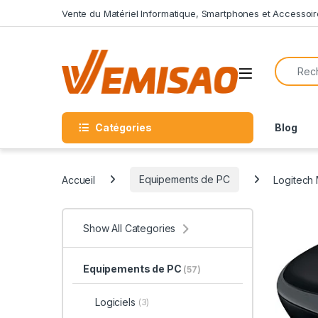
Skip to navigation
Skip to content
Vente du Matériel Informatique, Smartphones et Accessoir
Search f
Open
Catégories
Blog
Accueil
Equipements de PC
Logitech
Show All Categories
Equipements de PC
(57)
Logiciels
(3)