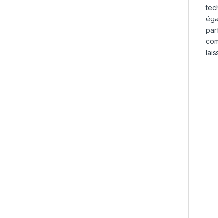
tec
éga
par
com
lais