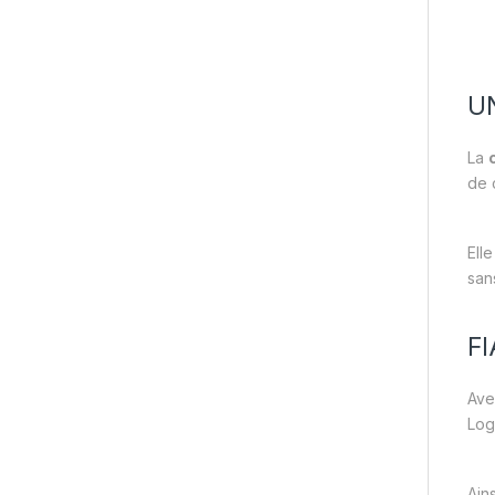
U
La
de 
Ell
san
FI
Ave
Log
Ain