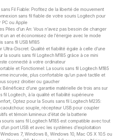
ans Fil Fiable: Profitez de la liberté de mouvement
onnexion sans fil fiable de votre souris Logitech pour
r PC ou Apple
es Piles d’un An: Vous n’avez pas besoin de changer
nt un an et économisez de l’énergie avec le mode
ris sans fil USB M185
ltra-Discret: Qualité et fiabilité égale à celle d’une
our la souris sans fil Logitech M185 grâce à ce mini
este connecté à votre ordinateur
rtable et Fonctionnel: La souris sans fil Logitech M185
rme incurvée, plus confortable qu’un pavé tactile et
ous soyez droitier ou gaucher
: Bénéficiez d’une garantie matérielle de trois ans sur
 fil Logitech, à la qualité et fiabilité supérieure
nfort, Optez pour la Souris sans fil Logitech M235:
caoutchouc souple, récepteur USB pour coupler
itifs et témoin lumineux d’état de la batterie
a souris sans fil Logitech M185 est compatible avec tout
 d’un port USB et avec les systèmes d’exploitation
 Windows 7, Windows 8, Windows 10, Mac OS X 10.5 ou