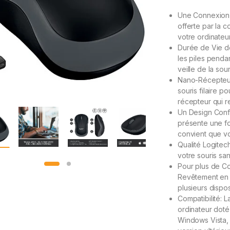
sur
notatio
Une Connexion s
ns
client
offerte par la c
votre ordinateu
Durée de Vie d
les piles penda
veille de la sou
Nano-Récepteur U
souris filaire p
récepteur qui r
Un Design Confo
présente une fo
convient que v
Qualité Logitech
votre souris sans
Pour plus de Co
Revêtement en 
plusieurs dispos
Compatibilité: L
ordinateur doté
Windows Vista,