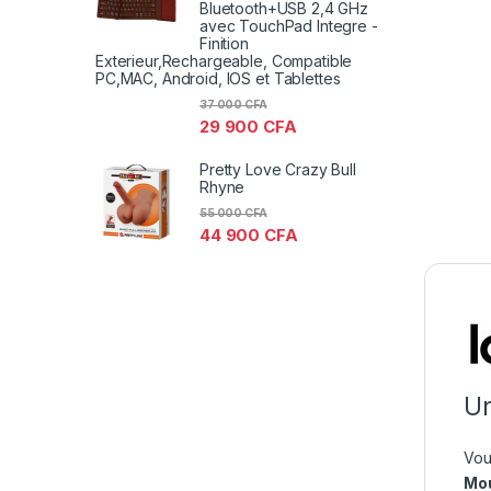
Bluetooth+USB 2,4 GHz
avec TouchPad Integre -
Finition
Exterieur,Rechargeable, Compatible
PC,MAC, Android, IOS et Tablettes
37 000
CFA
29 900
CFA
Pretty Love Crazy Bull
Rhyne
55 000
CFA
44 900
CFA
Un
Vou
Mo