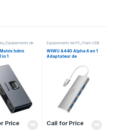
res
,
Equipements de
Equipements de PC
,
Flash USB
Matrix hdmi
WIWU A440 Alpha 4 en 1
 in 1
Adaptateur de
concentrateur de
données Type C 4 ports
USB 3.0 – Gris
or Price
Call for Price