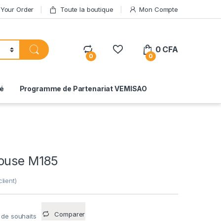
 Your Order
Toute la boutique
Mon Compte
0
CFA
0
0
té
Programme de Partenariat VEMISAO
ouse M185
lient)
Comparer
e de souhaits