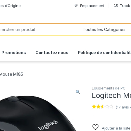
es d’Origine
Emplacement
Track
or:
Promotions
Contactez nous
Politique de confidentiali
 Mouse M185
Equipements de PC
Logitech M
(
17
avis c
Noté
17
2.47
sur
5
Ajouter à la list
basé