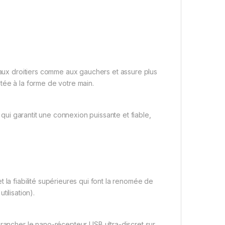
ux droitiers comme aux gauchers et assure plus
tée à la forme de votre main.
qui garantit une connexion puissante et fiable,
 la fiabilité supérieures qui font la renomée de
tilisation).
brancher le nano-récepteur USB ultra-discret sur