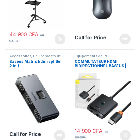
44 900
CFA
50
Call for Price
000
CFA
Accessoires
,
Equipements de
Equipements de PC
PC
Baseus Matrix hdmi splitter
COMMUTATEUR HDMI
2 in 1
BIDIRECTIONNEL BASEUS |
Offres STANDARD et VIP
14 900
CFA
25
Call for Price
000
CFA