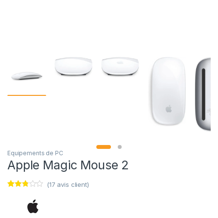
Equipements de PC
Apple Magic Mouse 2
(
17
avis client)
Noté
17
2.71
sur 5
basé