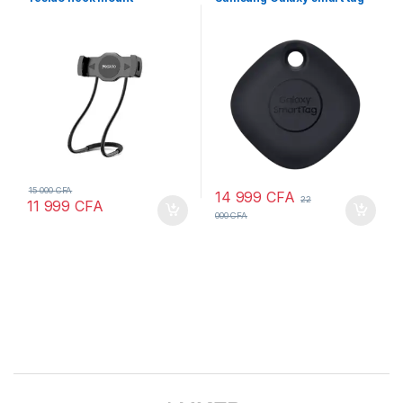
15 000
CFA
14 999
CFA
22
11 999
CFA
000
CFA
Brands Carousel