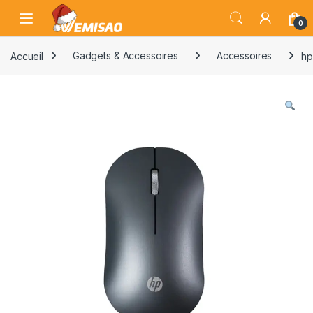
Skip to navigation
Skip to content
Open
0
Accueil
Gadgets & Accessoires
Accessoires
hp