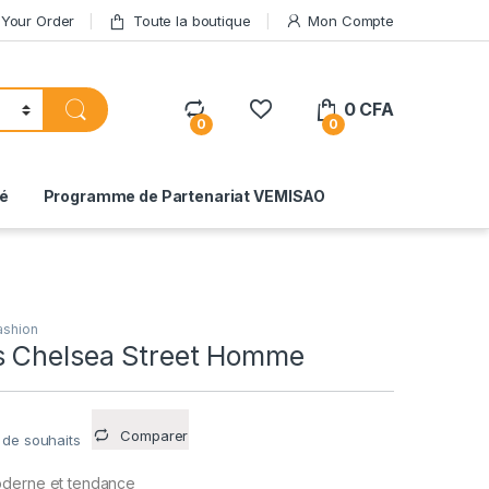
 Your Order
Toute la boutique
Mon Compte
0
CFA
0
0
té
Programme de Partenariat VEMISAO
ashion
 Chelsea Street Homme
Comparer
e de souhaits
oderne et tendance