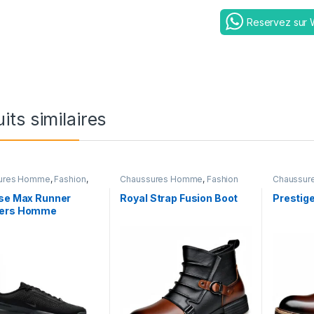
Reservez sur
its similaires
ures Homme
,
Fashion
,
Chaussures Homme
,
Fashion
Chaussur
lse Max Runner
Royal Strap Fusion Boot
Prestig
ers Homme