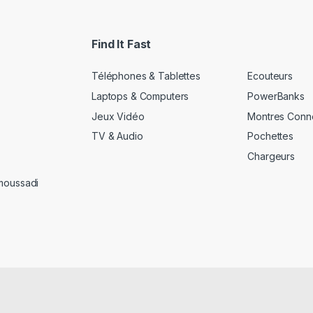
i
l
*
Find It Fast
Téléphones & Tablettes
Ecouteurs
Laptops & Computers
PowerBanks
Jeux Vidéo
Montres Conn
TV & Audio
Pochettes
Chargeurs
amoussadi