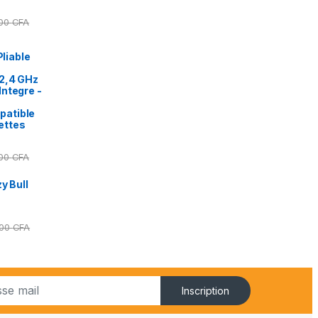
000
CFA
Pliable
2,4 GHz
ntegre -
patible
ettes
000
CFA
y Bull
000
CFA
Inscription