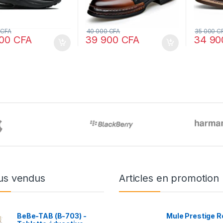
0
CFA
40 000
CFA
35 000
C
900
CFA
39 900
CFA
34 9
us vendus
Articles en promotion
BeBe-TAB (B-703) -
Mule Prestige R