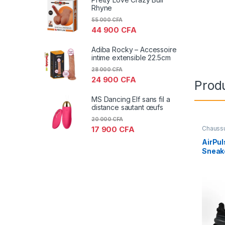
Rhyne
55 000
CFA
44 900
CFA
Adiba Rocky – Accessoire
intime extensible 22.5cm
28 000
CFA
24 900
CFA
Produ
MS Dancing Elf sans fil a
distance sautant œufs
20 000
CFA
Chauss
17 900
CFA
Sport
AirPu
Sneak