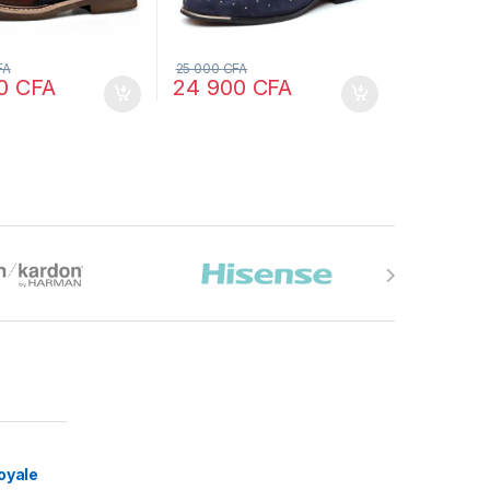
FA
25 000
CFA
00
CFA
24 900
CFA
oyale