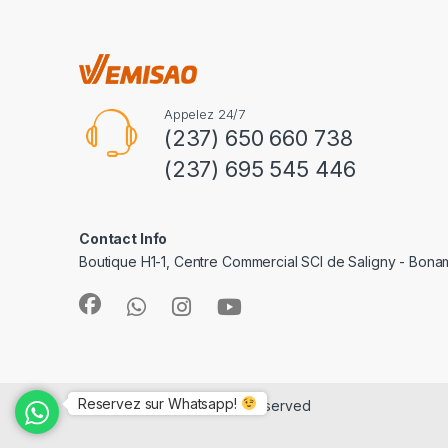
Appelez 24/7
(237) 650 660 738
(237) 695 545 446
Contact Info
Boutique H1-1, Centre Commercial SCI de Saligny - Bon
Reservez sur Whatsapp!
©
e-Vemisao
- All Rights Reserved