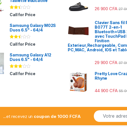
Tablette éducative
26 900
CFA
27 
Note
Call for Price
2.31
sur
Clavier Sans fil 
Samsung Galaxy M02S
5
B077T 2-en-1
Duos 6.5" - 64/4
Bluetooth+USB 
avec TouchPad I
Finition
Note
Call for Price
Exterieur,Rechargeable, Com
2.41
PC,MAC, Android, IOS et Tabl
sur
Samsung Galaxy A12
5
Duos 6.5" - 64/4
29 900
CFA
37 
Note
Pretty Love Craz
Call for Price
2.78
Rhyne
sur 5
44 900
CFA
55 
E
...et recevez un
coupon de 1000 FCFA
m
a