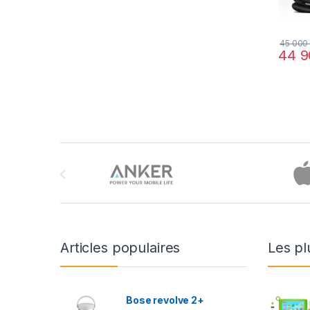
45 00
44 
Brands Carousel
Articles populaires
Les pl
Bose revolve 2+