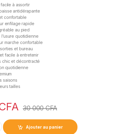
facile à assortir
paisse antidérapante
et confortable
our enfilage rapide
agréable au pied
 l’usure quotidienne
ur marche confortable
sorties et bureau
et facile à entretenir
s chic et décontracté
tion quotidienne
premium
s saisons
eurs tailles
CFA
30 000
CFA
ea Street Homme quantity
Ajouter au panier