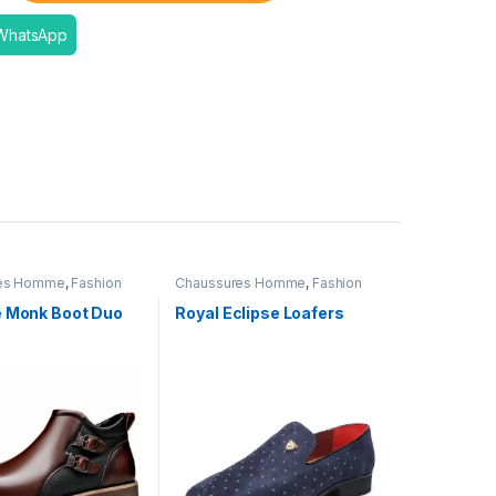
 WhatsApp
es Homme
,
Fashion
Chaussures Homme
,
Fashion
e Monk Boot Duo
Royal Eclipse Loafers