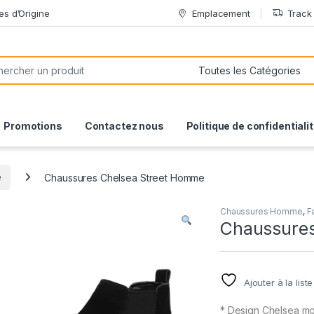
es d’Origine
Emplacement
Track
or:
Promotions
Contactez nous
Politique de confidentiali
e
Chaussures Chelsea Street Homme
Chaussures Homme
,
F
Chaussures
Ajouter à la list
* Design Chelsea m