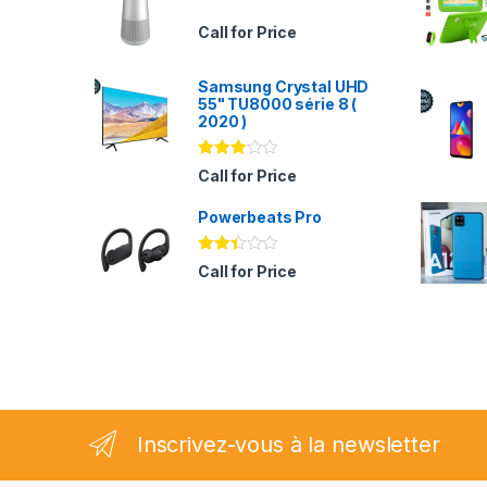
Call for Price
Samsung Crystal UHD
55" TU8000 série 8 (
2020 )
Note
Call for Price
2.94
sur 5
Powerbeats Pro
Note
Call for Price
2.35
sur
5
Inscrivez-vous à la newsletter