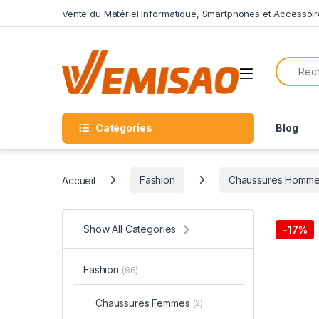
Skip to navigation
Skip to content
Vente du Matériel Informatique, Smartphones et Accessoir
Search f
Open
Catégories
Blog
Accueil
Fashion
Chaussures Homm
Show All Categories
-
17%
Fashion
(86)
Chaussures Femmes
(2)