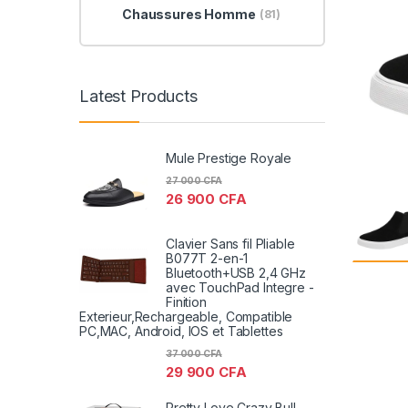
Chaussures Homme
(81)
Latest Products
Mule Prestige Royale
27 000
CFA
26 900
CFA
Clavier Sans fil Pliable
B077T 2-en-1
Bluetooth+USB 2,4 GHz
avec TouchPad Integre -
Finition
Exterieur,Rechargeable, Compatible
PC,MAC, Android, IOS et Tablettes
37 000
CFA
29 900
CFA
Pretty Love Crazy Bull