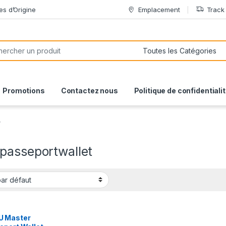
es d’Origine
Emplacement
Track
or:
Promotions
Contactez nous
Politique de confidentiali
”
passeportwallet
 Master