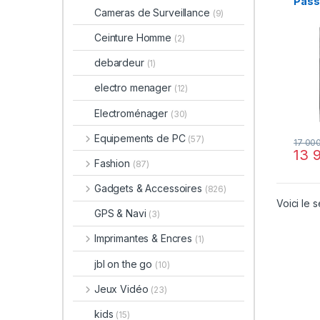
Pass
Cameras de Surveillance
(9)
Ceinture Homme
(2)
debardeur
(1)
electro menager
(12)
Electroménager
(30)
Equipements de PC
(57)
17 00
13 
Fashion
(87)
Gadgets & Accessoires
(826)
Voici le s
GPS & Navi
(3)
Imprimantes & Encres
(1)
jbl on the go
(10)
Jeux Vidéo
(23)
kids
(15)