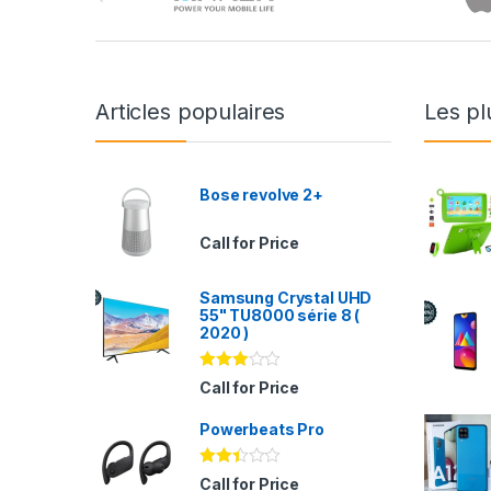
Articles populaires
Les pl
Bose revolve 2+
Call for Price
Samsung Crystal UHD
55" TU8000 série 8 (
2020 )
Note
Call for Price
2.94
sur 5
Powerbeats Pro
Note
Call for Price