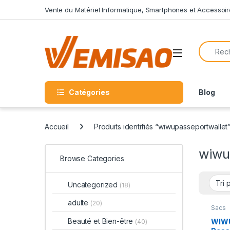
Skip to navigation
Skip to content
Vente du Matériel Informatique, Smartphones et Accessoir
Search f
Open
Catégories
Blog
Accueil
Produits identifiés “wiwupasseportwallet
wiwu
Browse Categories
Uncategorized
(18)
adulte
(20)
Sacs
Beauté et Bien-être
WIWU
(40)