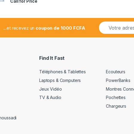
Call for Price
2.78
sur 5
E
...et recevez un
coupon de 1000 FCFA
m
a
i
l
*
Find It Fast
Téléphones & Tablettes
Ecouteurs
Laptops & Computers
PowerBanks
Jeux Vidéo
Montres Conn
TV & Audio
Pochettes
Chargeurs
amoussadi