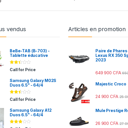
us vendus
Articles en promotion
BeBe-TAB (B-703) -
Paire de Phares
Tablette éducative
Lexus RX 350 S
2023
Note
Call for Price
649 900
CFA
2.31
65
sur
Samsung Galaxy M02S
5
Majestic Croco
Duos 6.5" - 64/4
24 900
CFA
25 
Note
Call for Price
2.41
sur
Samsung Galaxy A12
5
Mule Prestige R
Duos 6.5" - 64/4
26 900
CFA
27 
Note