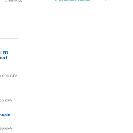
 LED
port
0 000
CFA
000
CFA
oyale
000
CFA