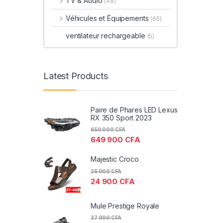
TV & Audio
(48)
Véhicules et Équipements
(65)
ventilateur rechargeable
(5)
Latest Products
Paire de Phares LED Lexus
RX 350 Sport 2023
650 000
CFA
649 900
CFA
Majestic Croco
25 000
CFA
24 900
CFA
Mule Prestige Royale
27 000
CFA