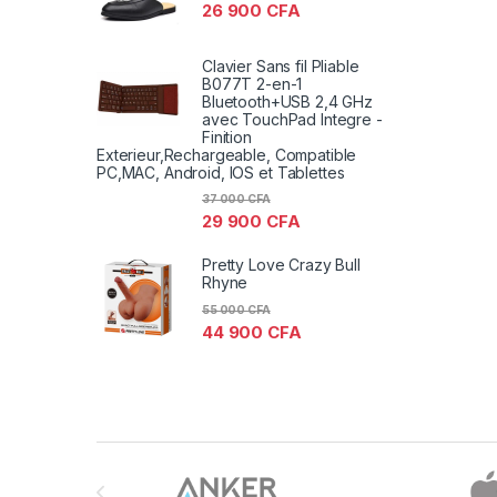
26 900
CFA
Clavier Sans fil Pliable
B077T 2-en-1
Bluetooth+USB 2,4 GHz
avec TouchPad Integre -
Finition
Exterieur,Rechargeable, Compatible
PC,MAC, Android, IOS et Tablettes
37 000
CFA
29 900
CFA
Pretty Love Crazy Bull
Rhyne
55 000
CFA
44 900
CFA
Brands Carousel