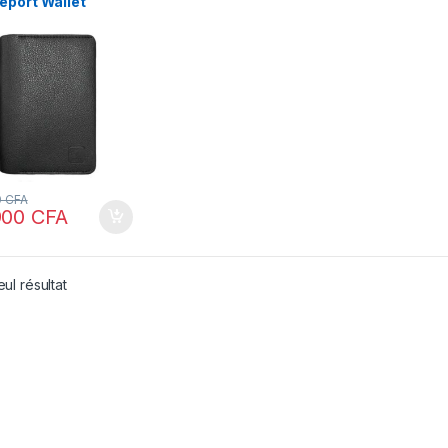
eport Wallet
0
CFA
900
CFA
eul résultat