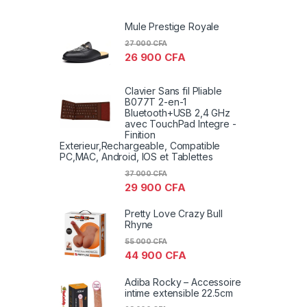
Mule Prestige Royale
27 000
CFA
26 900
CFA
Clavier Sans fil Pliable
B077T 2-en-1
Bluetooth+USB 2,4 GHz
avec TouchPad Integre -
Finition
Exterieur,Rechargeable, Compatible
PC,MAC, Android, IOS et Tablettes
37 000
CFA
29 900
CFA
Pretty Love Crazy Bull
Rhyne
55 000
CFA
44 900
CFA
Adiba Rocky – Accessoire
intime extensible 22.5cm