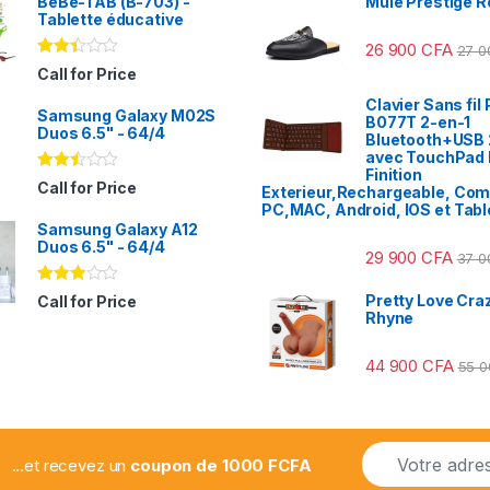
BeBe-TAB (B-703) -
Mule Prestige R
Tablette éducative
26 900
CFA
27 
Note
Call for Price
2.31
sur
Clavier Sans fil 
Samsung Galaxy M02S
5
B077T 2-en-1
Duos 6.5" - 64/4
Bluetooth+USB 
avec TouchPad I
Finition
Note
Call for Price
Exterieur,Rechargeable, Com
2.41
PC,MAC, Android, IOS et Tabl
sur
Samsung Galaxy A12
5
Duos 6.5" - 64/4
29 900
CFA
37 
Note
Pretty Love Craz
Call for Price
2.78
Rhyne
sur 5
44 900
CFA
55 
E
...et recevez un
coupon de 1000 FCFA
m