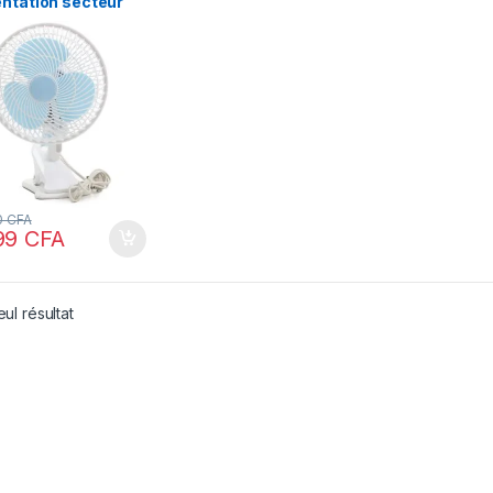
entation secteur
0
CFA
99
CFA
eul résultat