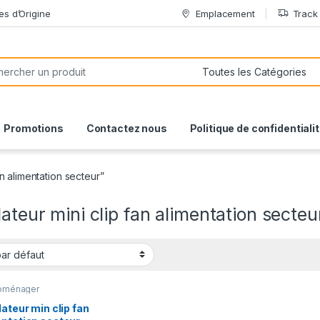
es d’Origine
Emplacement
Track
or:
Promotions
Contactez nous
Politique de confidentiali
fan alimentation secteur”
lateur mini clip fan alimentation secteu
roménager
lateur min clip fan