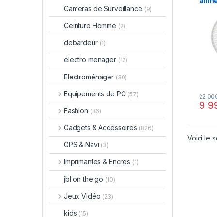
alim
Cameras de Surveillance
(9)
Ceinture Homme
(2)
debardeur
(1)
electro menager
(12)
Electroménager
(30)
Equipements de PC
(57)
22 00
9 9
Fashion
(86)
Gadgets & Accessoires
(826)
Voici le s
GPS & Navi
(3)
Imprimantes & Encres
(1)
jbl on the go
(10)
Jeux Vidéo
(23)
kids
(15)