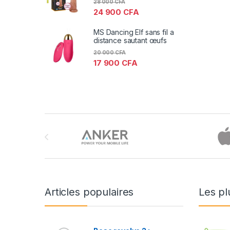
28 000
CFA
24 900
CFA
MS Dancing Elf sans fil a
distance sautant œufs
20 000
CFA
17 900
CFA
Brands Carousel
Articles populaires
Les pl