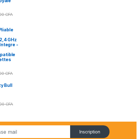
oyale
000
CFA
Pliable
2,4 GHz
ntegre -
patible
ettes
000
CFA
y Bull
000
CFA
Inscription