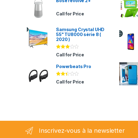
Bose revolve 2+
Call for Price
Samsung Crystal UHD
55" TU8000 série 8 (
2020 )
Note
Call for Price
2.94
sur 5
Powerbeats Pro
Note
Call for Price
2.35
sur
5
Inscrivez-vous à la newsletter