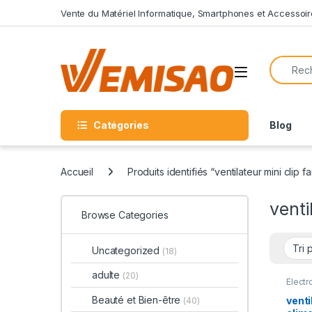
Skip to navigation
Skip to content
Vente du Matériel Informatique, Smartphones et Accessoir
Search f
Open
Catégories
Blog
Accueil
Produits identifiés “ventilateur mini clip 
venti
Browse Categories
Uncategorized
(18)
adulte
(20)
Elect
Beauté et Bien-être
venti
(40)