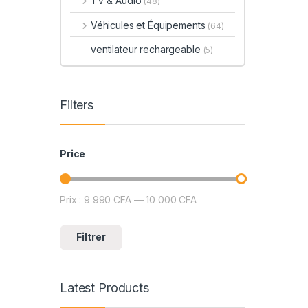
TV & Audio
(48)
Véhicules et Équipements
(64)
ventilateur rechargeable
(5)
Filters
Price
Prix :
9 990 CFA
—
10 000 CFA
Prix min
Prix max
Filtrer
Latest Products