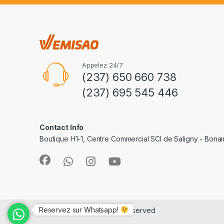
Appelez 24/7
(237) 650 660 738
(237) 695 545 446
Contact Info
Boutique H1-1, Centre Commercial SCI de Saligny - Bon
Reservez sur Whatsapp!
©
e-Vemisao
- All Rights Reserved