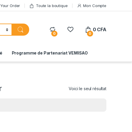
 Your Order
Toute la boutique
Mon Compte
0
CFA
0
0
té
Programme de Partenariat VEMISAO
r
Voici le seul résultat