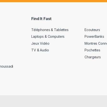
a
i
l
*
Find It Fast
Téléphones & Tablettes
Ecouteurs
Laptops & Computers
PowerBanks
Jeux Vidéo
Montres Conn
TV & Audio
Pochettes
Chargeurs
amoussadi