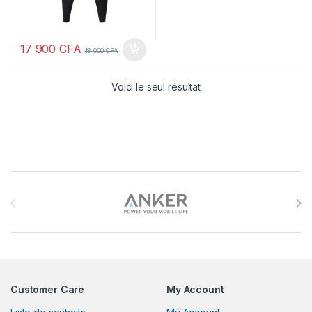
17 900
CFA
18 000
CFA
Voici le seul résultat
Brands Carousel
Customer Care
My Account