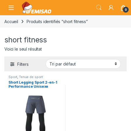
Skip to navigation
Skip to content
Open
0
Accueil
Produits identifiés “short fitness”
short fitness
Voici le seul résultat
Filters
Sport
,
Tenue de sport
Short Legging Sport 2-en-1
Performance Unisexe