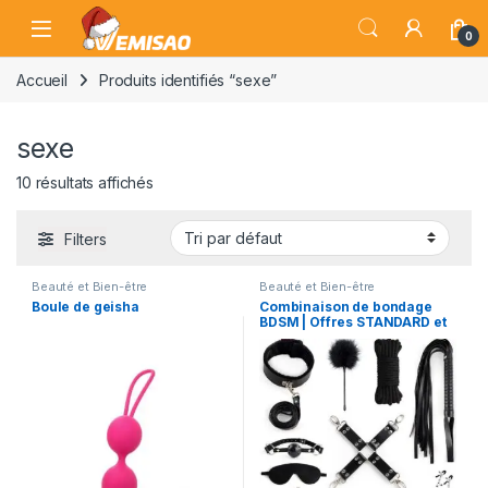
Skip to navigation
Skip to content
Open
0
Accueil
Produits identifiés “sexe”
sexe
10 résultats affichés
Filters
Beauté et Bien-être
Beauté et Bien-être
Boule de geisha
Combinaison de bondage
BDSM | Offres STANDARD et
VIP