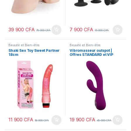
39 900
CFA
7 900
CFA
75 000
CFA
15 000
CFA
Beauté et Bien-être
Beauté et Bien-être
Shaki Sex Toy Sweet Partner
Vibromasseur outspot |
18cm
Offres STANDARD et VIP
11 900
CFA
19 900
CFA
18 000
CFA
45 000
CFA