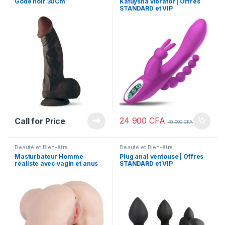
Gode noir 30Cm
Katuysha vibrator | Offres
STANDARD et VIP
24 900
CFA
Call for Price
48 000
CFA
Beauté et Bien-être
Beauté et Bien-être
Masturbateur Homme
Plug anal ventouse | Offres
réaliste avec vagin et anus
STANDARD et VIP
4,5kg | Offres STANDARD et
VIP