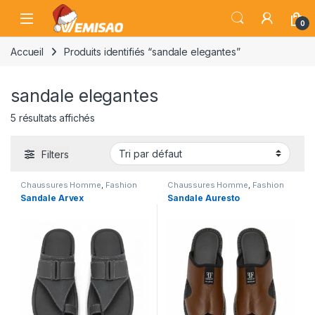
Skip to navigation
Skip to content
Open
0
Accueil
Produits identifiés “sandale elegantes”
sandale elegantes
5 résultats affichés
Filters
Chaussures Homme
,
Fashion
Chaussures Homme
,
Fashion
Sandale Arvex
Sandale Auresto