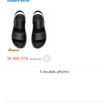
Sandale Nerox
16 900
CFA
20 000
CFA
5 résultats affichés
Brands Carousel