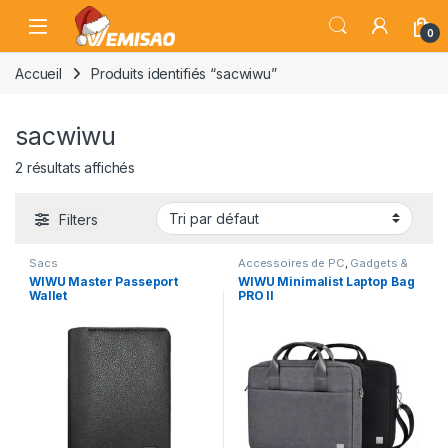
Skip to navigation
Skip to content
Open
0
Accueil
Produits identifiés “sacwiwu”
sacwiwu
2 résultats affichés
Filters
Sacs
Accessoires de PC
,
Gadgets &
Accessoires
,
Laptops
,
Laptops
WIWU Master Passeport
WIWU Minimalist Laptop Bag
& Computers
,
Sacoche
,
Sacs
Wallet
PRO II