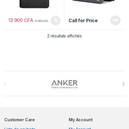
13 900
CFA
Call for Price
17 000
CFA
2 résultats affichés
Brands Carousel
Customer Care
My Account