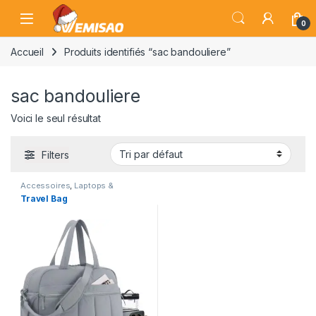
Skip to navigation
Skip to content
Open
0
Accueil
Produits identifiés “sac bandouliere”
sac bandouliere
Voici le seul résultat
Filters
Accessoires
,
Laptops &
Computers
,
Sacoche
,
Sacs
Travel Bag