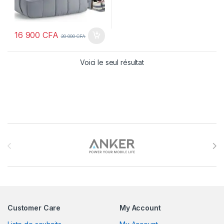
16 900
CFA
20 000
CFA
Voici le seul résultat
Brands Carousel
Customer Care
My Account