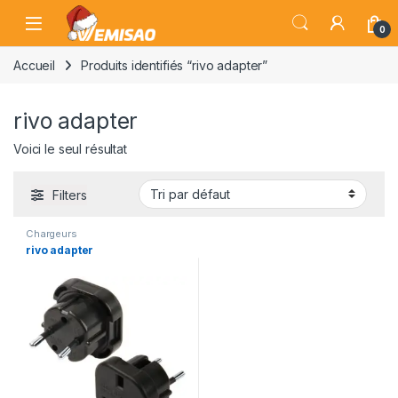
Skip to navigation
Skip to content
Open
0
Accueil
Produits identifiés “rivo adapter”
rivo adapter
Voici le seul résultat
Filters
Chargeurs
rivo adapter