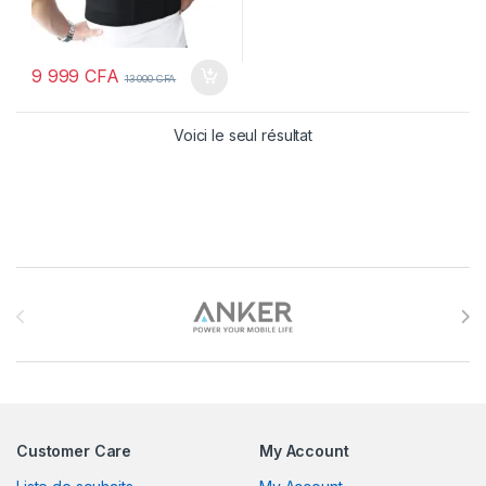
9 999
CFA
13 000
CFA
Voici le seul résultat
Brands Carousel
Customer Care
My Account