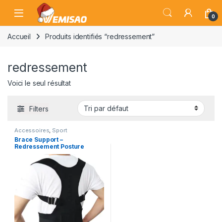
Skip to navigation
Skip to content
Open
0
Accueil
Produits identifiés “redressement”
redressement
Voici le seul résultat
Filters
Accessoires
,
Sport
Brace Support –
Redressement Posture