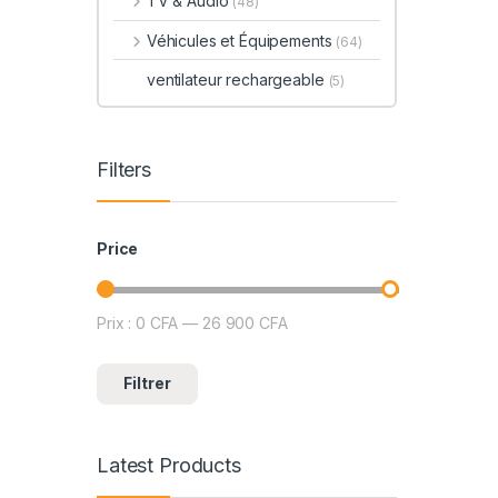
TV & Audio
(48)
Véhicules et Équipements
(64)
ventilateur rechargeable
(5)
Filters
Price
Prix :
0 CFA
—
26 900 CFA
Prix min
Prix max
Filtrer
Latest Products