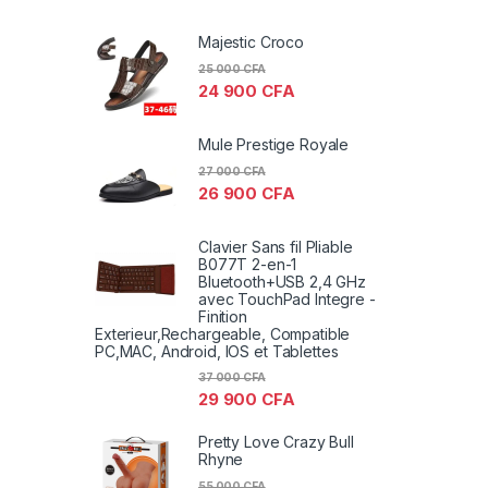
Majestic Croco
25 000
CFA
24 900
CFA
Mule Prestige Royale
27 000
CFA
26 900
CFA
Clavier Sans fil Pliable
B077T 2-en-1
Bluetooth+USB 2,4 GHz
avec TouchPad Integre -
Finition
Exterieur,Rechargeable, Compatible
PC,MAC, Android, IOS et Tablettes
37 000
CFA
29 900
CFA
Pretty Love Crazy Bull
Rhyne
55 000
CFA