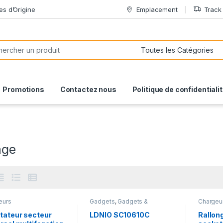
es d’Origine
Emplacement
Track
or:
Promotions
Contactez nous
Politique de confidentiali
nge
eurs
Gadgets
,
Gadgets &
Chargeu
Accessoires
,
Matériels de
Bureau
tateur secteur
LDNIO SC10610C
Rallon