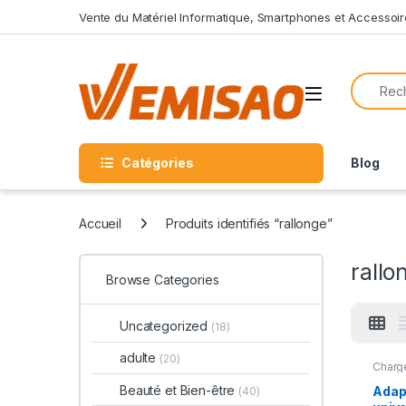
Skip to navigation
Skip to content
Vente du Matériel Informatique, Smartphones et Accessoir
Search f
Open
Catégories
Blog
Accueil
Produits identifiés “rallonge”
rallo
Browse Categories
Uncategorized
(18)
adulte
(20)
Charg
Beauté et Bien-être
Adap
(40)