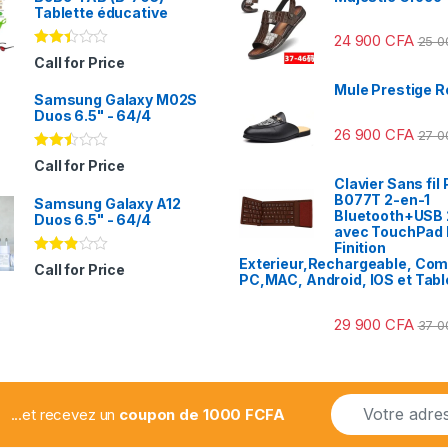
Tablette éducative
24 900
CFA
25 
Note
Call for Price
2.31
sur
Mule Prestige R
Samsung Galaxy M02S
5
Duos 6.5" - 64/4
26 900
CFA
27 
Note
Call for Price
2.41
Clavier Sans fil 
sur
B077T 2-en-1
Samsung Galaxy A12
5
Bluetooth+USB 
Duos 6.5" - 64/4
avec TouchPad I
Finition
Exterieur,Rechargeable, Com
Note
Call for Price
2.78
PC,MAC, Android, IOS et Tabl
sur 5
29 900
CFA
37 
E
...et recevez un
coupon de 1000 FCFA
m
a