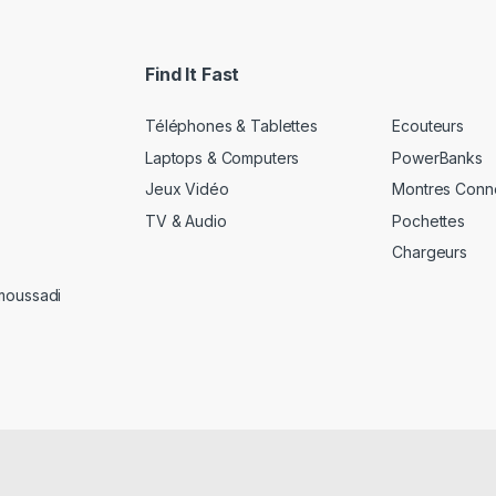
i
l
*
Find It Fast
Téléphones & Tablettes
Ecouteurs
Laptops & Computers
PowerBanks
Jeux Vidéo
Montres Conn
TV & Audio
Pochettes
Chargeurs
amoussadi