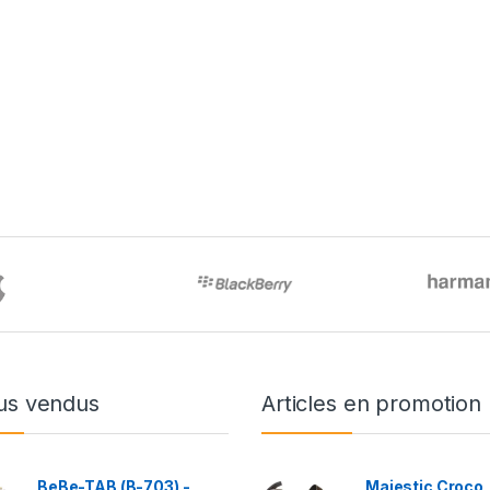
us vendus
Articles en promotion
BeBe-TAB (B-703) -
Majestic Croco