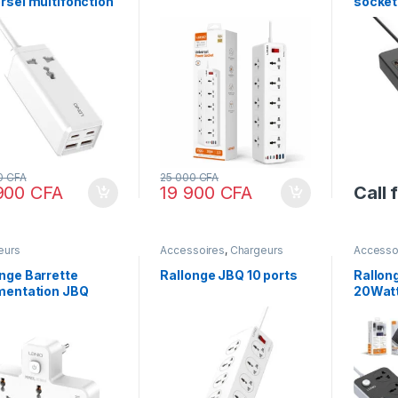
rsel multifonction
socket
| Offres
DARD et VIP
0
CFA
25 000
CFA
900
CFA
19 900
CFA
Call 
eurs
Accessoires
,
Chargeurs
Accesso
nge Barrette
Rallonge JBQ 10 ports
Rallon
imentation JBQ
20Wat
tension De
geur USB À 3 Ports