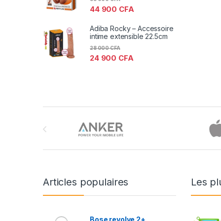
44 900
CFA
Adiba Rocky – Accessoire
intime extensible 22.5cm
28 000
CFA
24 900
CFA
Brands Carousel
Articles populaires
Les pl
Bose revolve 2+