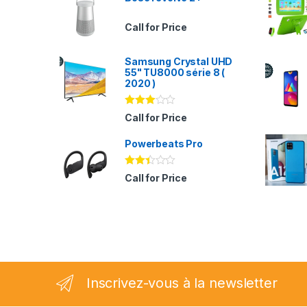
Call for Price
Samsung Crystal UHD
55" TU8000 série 8 (
2020 )
Note
Call for Price
2.94
sur 5
Powerbeats Pro
Note
Call for Price
2.35
sur
5
Inscrivez-vous à la newsletter