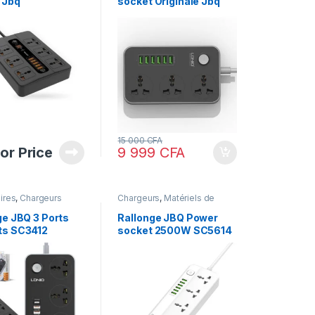
 Jbq
socket Originale Jbq
15 000
CFA
for Price
9 999
CFA
ires
,
Chargeurs
Chargeurs
,
Matériels de
Bureau
ge JBQ 3 Ports
Rallonge JBQ Power
ts SC3412
socket 2500W SC5614