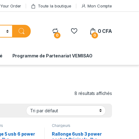
 Your Order
Toute la boutique
Mon Compte
0
CFA
0
0
té
Programme de Partenariat VEMISAO
8 résultats affichés
rs
Chargeurs
ge 5 usb 6 power
Rallonge 6usb 3 power