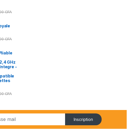
000
CFA
oyale
000
CFA
Pliable
2,4 GHz
ntegre -
patible
ettes
000
CFA
Inscription