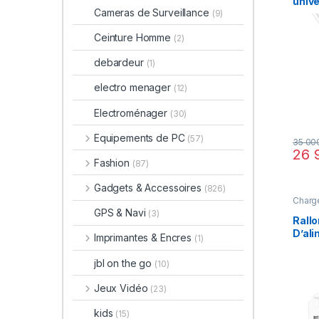
unive
Cameras de Surveillance
(9)
65W 
STAN
Ceinture Homme
(2)
debardeur
(1)
electro menager
(12)
Electroménager
(30)
Equipements de PC
(57)
35 00
26 
Fashion
(87)
Gadgets & Accessoires
(826)
Charg
GPS & Navi
(3)
Rallo
D’al
Imprimantes & Encres
(1)
D’ex
Char
jbl on the go
(10)
20 W
Jeux Vidéo
(23)
kids
(15)