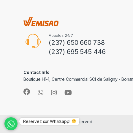
Appelez 24/7
(237) 650 660 738
(237) 695 545 446
Contact Info
Boutique H1-1, Centre Commercial SCI de Saligny - Bon
Reservez sur Whatsapp!
©
e-Vemisao
- All Rights Reserved