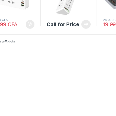
0
CFA
24 000
999
CFA
Call for Price
19 9
s affichés