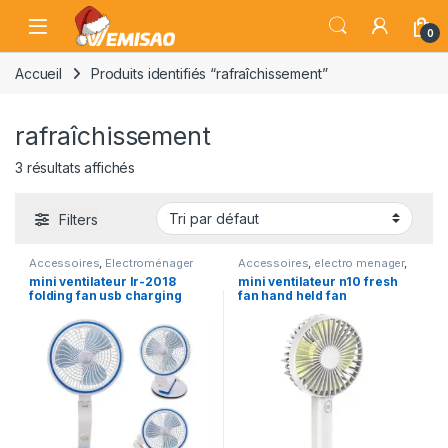
Skip to navigation
Skip to content
Open
0
Accueil
Produits identifiés “rafraîchissement”
rafraîchissement
3 résultats affichés
Filters
Accessoires
,
Electroménager
Accessoires
,
electro menager
,
Electroménager
mini ventilateur lr-2018
mini ventilateur n10 fresh
folding fan usb charging
fan hand held fan