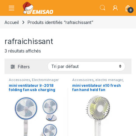
Skip to navigation
Skip to content
Open
0
Accueil
Produits identifiés “rafraichissant”
rafraichissant
3 résultats affichés
Filters
Accessoires
,
Electroménager
Accessoires
,
electro menager
,
Electroménager
mini ventilateur lr-2018
mini ventilateur n10 fresh
folding fan usb charging
fan hand held fan