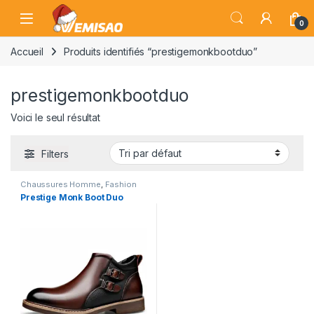
Skip to navigation
Skip to content
Open
0
Accueil
Produits identifiés “prestigemonkbootduo”
prestigemonkbootduo
Voici le seul résultat
Filters
Chaussures Homme
,
Fashion
Prestige Monk Boot Duo