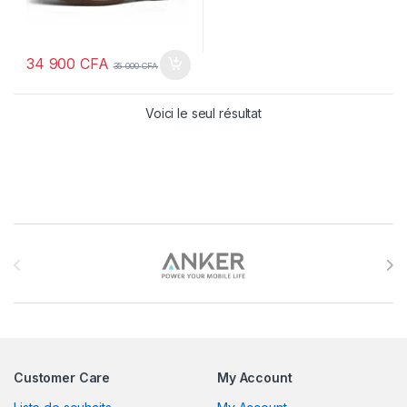
34 900
CFA
35 000
CFA
Voici le seul résultat
Brands Carousel
Customer Care
My Account