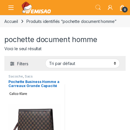
Skip to navigation
Skip to content
Open
0
Accueil
Produits identifiés “pochette document homme”
pochette document homme
Voici le seul résultat
Filters
Sacoche
,
Sacs
Pochette Business Homme a
Carreaux Grande Capacité
Calico Klare