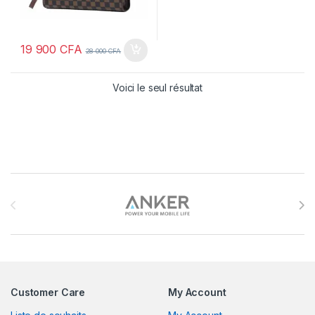
19 900
CFA
28 000
CFA
Voici le seul résultat
Brands Carousel
Customer Care
My Account