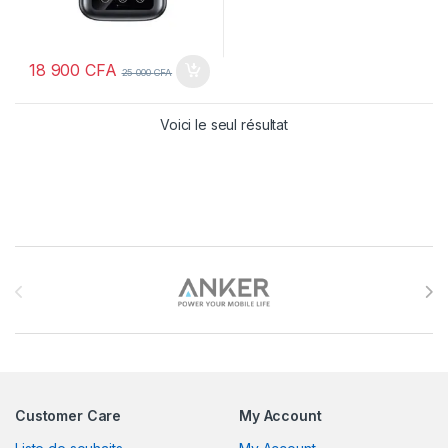
18 900
CFA
25 000
CFA
Voici le seul résultat
Brands Carousel
Customer Care
My Account