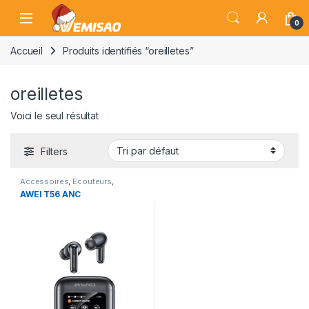
Skip to navigation
Skip to content
Open
0
Accueil
Produits identifiés “oreilletes”
oreilletes
Voici le seul résultat
Filters
Accessoires
,
Ecouteurs
,
Ecouteurs Bluetooth
AWEI T56 ANC