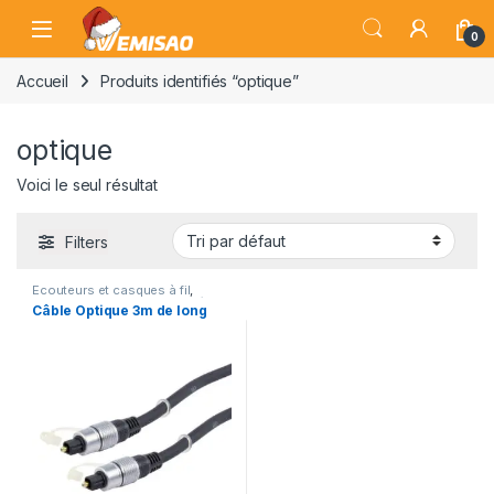
Skip to navigation
Skip to content
Open
0
Accueil
Produits identifiés “optique”
optique
Voici le seul résultat
Filters
Ecouteurs et casques à fil
,
Enregistrement Audio & Vidéo
,
Câble Optique 3m de long
TV & Audio