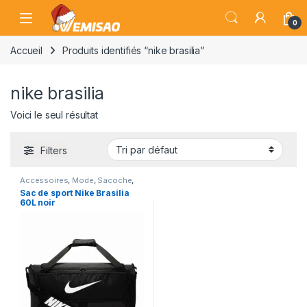
Skip to navigation
Skip to content
Open
0
Accueil
Produits identifiés “nike brasilia”
nike brasilia
Voici le seul résultat
Filters
Accessoires
,
Mode
,
Sacoche
,
Sport
Sac de sport Nike Brasilia
60L noir