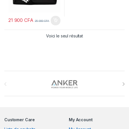
21 900
CFA
25 000
CFA
Voici le seul résultat
Brands Carousel
Customer Care
My Account