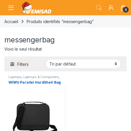
Skip to navigation
Skip to content
Open
0
Accueil
Produits identifiés “messengerbag”
messengerbag
Voici le seul résultat
Filters
Laptops
,
Laptops & Computers
,
Sacoche
,
Sacs
WIWU Parallel HardShell Bag